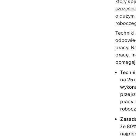
który sp
szczęścia
o dużym 
roboczeg
Techniki
odpowied
pracy. N
pracę, m
pomagają
Techn
na 25 
wykonu
przejr
pracy 
robocz
Zasada
że 80%
najpie