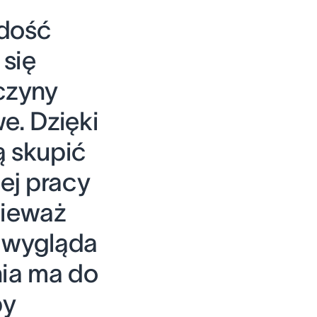
 dość
 się
czyny
e. Dzięki
 skupić
ej pracy
nieważ
k wygląda
nia ma do
by