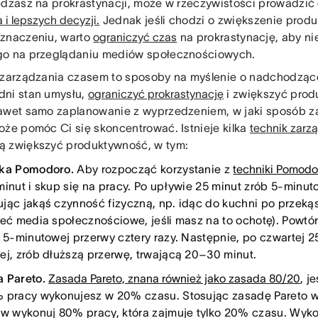
ędzasz na prokrastynacji, może w rzeczywistości prowadzić
 i lepszych decyzji.
Jednak jeśli chodzi o zwiększenie produ
znaczeniu, warto
ograniczyć czas
na prokrastynację, aby n
o na przeglądaniu mediów społecznościowych.
 zarządzania czasem to sposoby na myślenie o nadchodzące
ni stan umysłu,
ograniczyć prokrastynację
i zwiększyć prod
awet samo zaplanowanie z wyprzedzeniem, w jaki sposób 
oże pomóc Ci się skoncentrować. Istnieje kilka
technik zarz
 zwiększyć produktywność, w tym:
ika Pomodoro.
Aby rozpocząć korzystanie z
techniki Pomodo
minut i skup się na pracy. Po upływie 25 minut zrób 5-minut
jąc jakąś czynność fizyczną, np. idąc do kuchni po przekąs
zeć media społecznościowe, jeśli masz na to ochotę). Powtó
i 5-minutowej przerwy cztery razy. Następnie, po czwartej 2
ej, zrób dłuższą przerwę, trwającą 20–30 minut.
 Pareto.
Zasada Pareto, znana również jako zasada 80/20
, j
 pracy wykonujesz w 20% czasu. Stosując zasadę Pareto 
rw wykonuj 80% pracy, która zajmuje tylko 20% czasu. Wyk