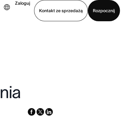
Zaloguj
Kontakt ze sprzedażą
Rozpocznij
Wyświetl prezentację
Pobierz aplikację
nia
facebook
x-
linkedin
twitter