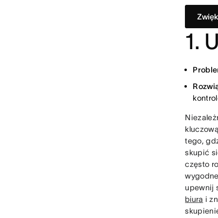
Zwięk
1. 
Proble
Rozwią
kontro
Niezależ
kluczową
tego, gdz
skupić s
często r
wygodneg
upewnij 
biura
i z
skupieni