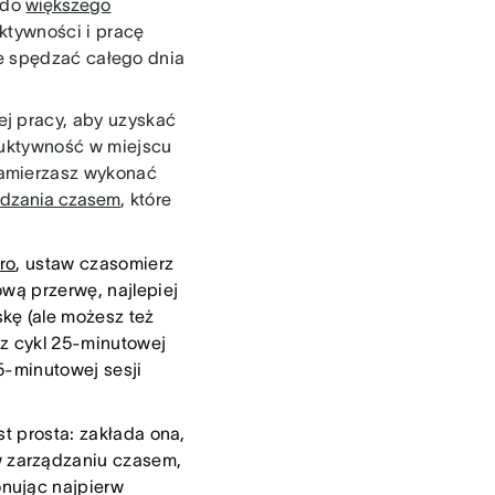
 do
większego
ktywności i pracę
ie spędzać całego dnia
j pracy, aby uzyskać
uktywność w miejscu
zamierzasz wykonać
ądzania czasem
, które
ro
, ustaw czasomierz
ową przerwę, najlepiej
kę (ale możesz też
rz cykl 25-minutowej
5-minutowej sesji
est prosta: zakłada ona,
w zarządzaniu czasem,
onując najpierw