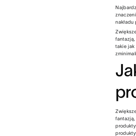
Najbardz
znaczeni
nakładu 
Zwiększe
fantazją,
takie ja
zminimal
Ja
pr
Zwiększe
fantazją,
produkty
produkt