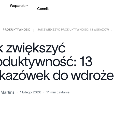
Wsparcie
Cennik
PRODUKTYWNOŚĆ
JAK ZWIĘKSZYĆ PRODUKTYWNOŚĆ: 13 WSKAZÓW ...
Kontakt ze sprzedażą
|
k zwiększyć
oduktywność: 13
kazówek do wdroże
a Martins
1 lutego 2026
11
min czytania