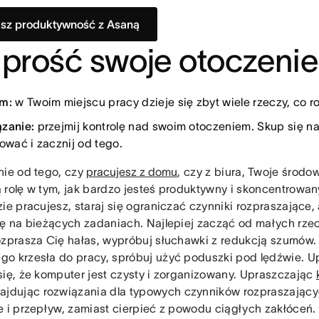
sz produktywność z Asaną
Uprość swoje otoczenie
m:
w Twoim miejscu pracy dzieje się zbyt wiele rzeczy, co 
zanie:
przejmij kontrolę nad swoim otoczeniem. Skup się n
lować i zacznij od tego.
nie od tego, czy
pracujesz z domu
, czy z biura, Twoje środ
 rolę w tym, jak bardzo jesteś produktywny i skoncentrowan
ie pracujesz, staraj się ograniczać czynniki rozpraszające, 
ię na bieżących zadaniach. Najlepiej zacząć od małych rzecz
ozprasza Cię hałas, wypróbuj słuchawki z redukcją szumów. 
o krzesła do pracy, spróbuj użyć poduszki pod lędźwie. Up
się, że komputer jest czysty i zorganizowany. Upraszczając
najdując rozwiązania dla typowych czynników rozpraszając
e i przepływ, zamiast cierpieć z powodu ciągłych zakłóceń.