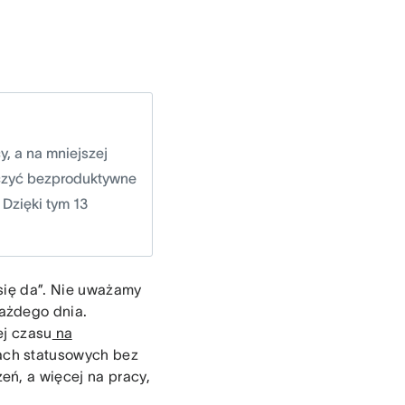
, a na mniejszej
niczyć bezproduktywne
 Dzięki tym 13
się da”. Nie uważamy
ażdego dnia.
ej czasu
na
iach statusowych bez
ń, a więcej na pracy,