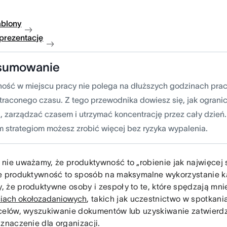
ablony
 prezentację
sumowanie
ość w miejscu pracy nie polega na dłuższych godzinach pracy
 straconego czasu. Z tego przewodnika dowiesz się, jak ogra
a, zarządzać czasem i utrzymać koncentrację przez cały dzień.
m strategiom możesz zrobić więcej bez ryzyka wypalenia.
nie uważamy, że produktywność to „robienie jak najwięcej 
e produktywność to sposób na maksymalne wykorzystanie k
 że produktywne osoby i zespoły to te, które spędzają mni
iach okołozadaniowych
, takich jak uczestnictwo w spotkan
celów, wyszukiwanie dokumentów lub uzyskiwanie zatwierdze
 znaczenie dla organizacji.