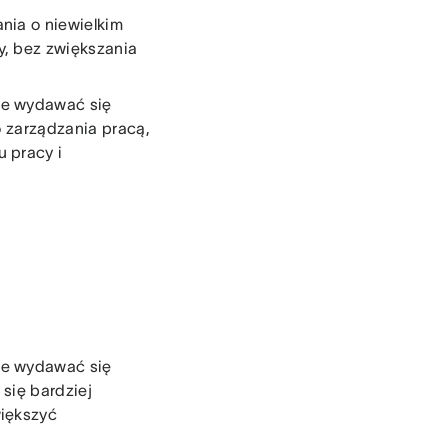
nia o niewielkim
y, bez zwiększania
że wydawać się
do zarządzania pracą,
 pracy i
że wydawać się
 się bardziej
większyć