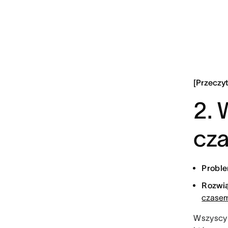
[Przeczy
2. 
cz
Proble
Rozwią
czase
Wszyscy 