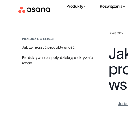
Produkty
Rozwiązania
ZASOBY
|
PRZEJDŹ DO SEKCJI
Ja
Jak zwiększyć produktywność
Produktywne zespoły działają efektywnie
pr
razem
ws
Juli