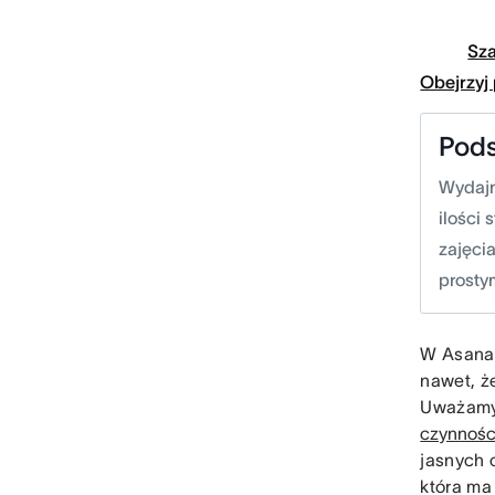
Sz
Obejrzyj
Pod
Wydajn
ilości
zajęci
prosty
W Asana 
nawet, ż
Uważamy,
czynnośc
jasnych 
która ma