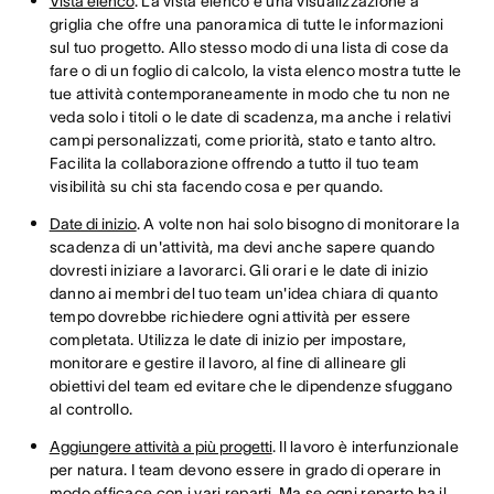
Vista elenco
. La vista elenco è una visualizzazione a
griglia che offre una panoramica di tutte le informazioni
sul tuo progetto. Allo stesso modo di una lista di cose da
fare o di un foglio di calcolo, la vista elenco mostra tutte le
tue attività contemporaneamente in modo che tu non ne
veda solo i titoli o le date di scadenza, ma anche i relativi
campi personalizzati, come priorità, stato e tanto altro.
Facilita la collaborazione offrendo a tutto il tuo team
visibilità su chi sta facendo cosa e per quando.
Date di inizio
. A volte non hai solo bisogno di monitorare la
scadenza di un'attività, ma devi anche sapere quando
dovresti iniziare a lavorarci. Gli orari e le date di inizio
danno ai membri del tuo team un'idea chiara di quanto
tempo dovrebbe richiedere ogni attività per essere
completata. Utilizza le date di inizio per impostare,
monitorare e gestire il lavoro, al fine di allineare gli
obiettivi del team ed evitare che le dipendenze sfuggano
al controllo.
Aggiungere attività a più progetti
. Il lavoro è interfunzionale
per natura. I team devono essere in grado di operare in
modo efficace con i vari reparti. Ma se ogni reparto ha il