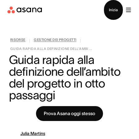
Contatta le vendite
Inizia
RISORSE
GESTIONE DEI PROGETTI
|
|
GUIDA RAPIDA ALLA DEFINIZIONE DELL’AMBI ...
Guida rapida alla 
definizione dell’ambito 
del progetto in otto 
passaggi
Prova Asana oggi stesso
Julia Martins