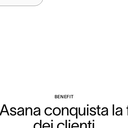
BENEFIT
sana conquista la f
dei clienti