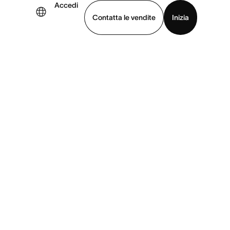
Accedi
Contatta le vendite
Inizia
uarda la demo
Scarica l’app