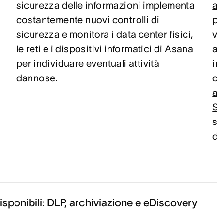
sicurezza delle informazioni implementa
a
o
costantemente nuovi controlli di
p
sicurezza e monitora i data center fisici,
v
le reti e i dispositivi informatici di Asana
a
per individuare eventuali attività
i
dannose.
o
a
s
d
isponibili: DLP, archiviazione e eDiscovery