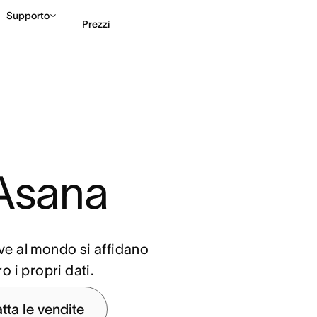
Supporto
Prezzi
Contatta le vendite
G
 Asana
ive al mondo si affidano
 i propri dati.
tta le vendite