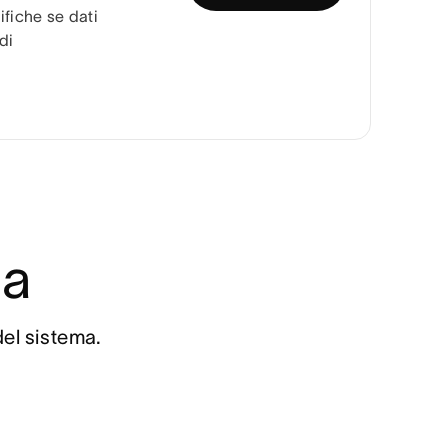
ifiche se dati
di
ma
del sistema.