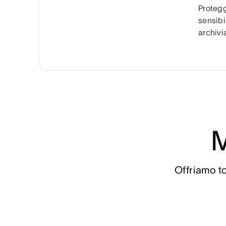
Protegg
sensibi
archivi
M
Offriamo to