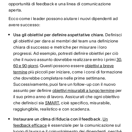
opportunità di feedback e una linea di comunicazione
aperta.
Ecco come i leader possono aiutare i nuovi dipendenti ad
avere successo:
Usa gli obiettivi per definire aspettative chiare.
Definisci
gli obiettivi per dare ai membri del team una definizione
chiara di successo e metriche per misurare i loro
progressi. Ad esempio, potresti definire obiettivi per ciò
che il nuovo assunto dovrebbe realizzare entro i primi
30,
60 e 90 giorni
. Questi possono essere
obiettivi a breve
termine
più piccoli per iniziare, come i corsi di formazione
che dovrebbe completare nelle prime settimane.
Successivamente, puoi fare un follow-up con il nuovo
assunto per definire
obiettivi misurabili a lungo termine
per
il suo primo anno di lavoro. Assicurati che ogni obiettivo
che definisci sia
SMART
, cioè specifico, misurabile,
raggiungibile, realistico e con scadenza.
Instaurare un clima di fiducia con il feedback.
Un
feedback efficace
è essenziale per la comunicazione sul
luogo di lavoro e il coinvolgimento dei dipendenti, perché