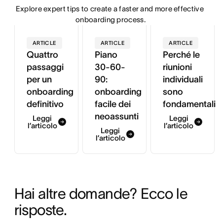
Explore expert tips to create a faster and more effective 
onboarding process.
ARTICLE
ARTICLE
ARTICLE
Quattro
Piano
Perché le
passaggi
30-60-
riunioni
per un
90:
individuali
onboarding
onboarding
sono
definitivo
facile dei
fondamentali
neoassunti
Leggi
Leggi
l’articolo
l’articolo
Leggi
l’articolo
Hai altre domande? Ecco le 
risposte.