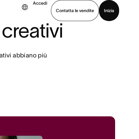
Accedi
Contatta le vendite
Inizia
 creativi
uarda la demo
Scarica l’app
eativi abbiano più