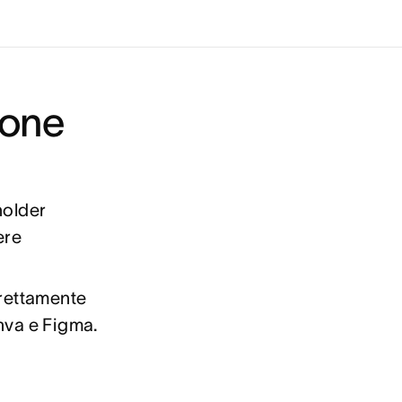
ione
holder
ere
irettamente
nva e Figma.