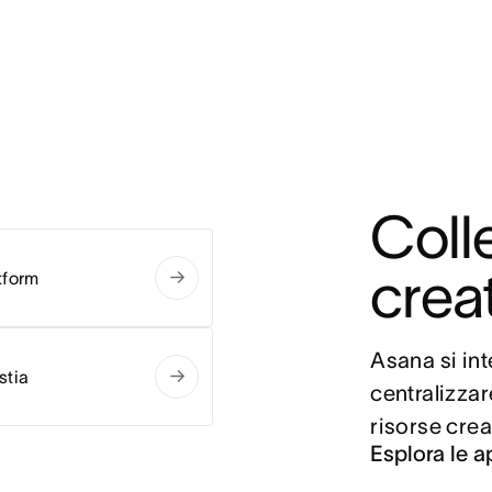
Colle
creat
tform
Asana si int
stia
centralizzar
risorse crea
Esplora le a