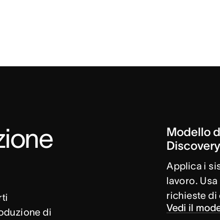
ione 
Modello di
Discover
Applica i si
lavoro. Usa 
richieste di
i 
Vedi il mode
roduzione di 