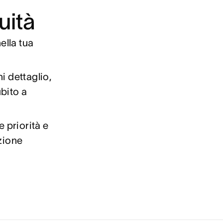
uità
ella tua
i dettaglio,
bito a
e priorità e
zione