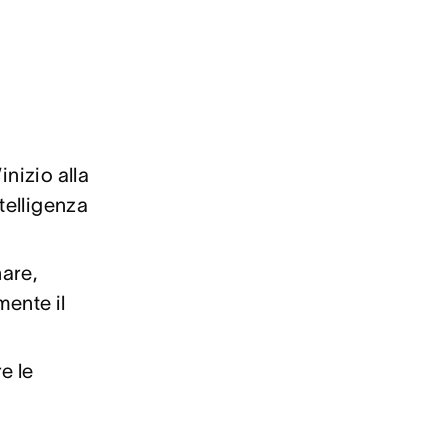
inizio alla
ntelligenza
are,
ente il
e le