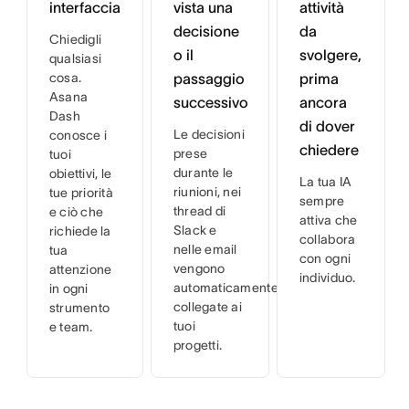
interfaccia
vista una
attività
decisione
da
Chiedigli
o il
svolgere,
qualsiasi
cosa.
passaggio
prima
Asana
successivo
ancora
Dash
di dover
Le decisioni
conosce i
chiedere
prese
tuoi
durante le
obiettivi, le
La tua IA
riunioni, nei
tue priorità
sempre
thread di
e ciò che
attiva che
Slack e
richiede la
collabora
nelle email
tua
con ogni
vengono
attenzione
individuo.
automaticamente
in ogni
collegate ai
strumento
tuoi
e team.
progetti.