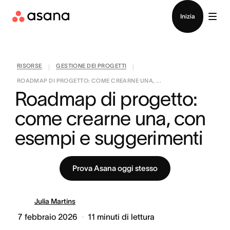
Contatta le vendite
Inizia
RISORSE
GESTIONE DEI PROGETTI
|
|
ROADMAP DI PROGETTO: COME CREARNE UNA, ...
Roadmap di progetto: 
come crearne una, con 
esempi e suggerimenti
Prova Asana oggi stesso
Julia Martins
7 febbraio 2026
11
minuti di lettura