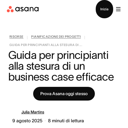
Contatta le vendite
Inizia
RISORSE
PIANIFICAZIONE DEI PROGETTI
|
|
GUIDA PER PRINCIPIANTI ALLA STESURA DI ...
Guida per principianti 
alla stesura di un 
business case efficace
Prova Asana oggi stesso
Julia Martins
9 agosto 2025
8
minuti di lettura