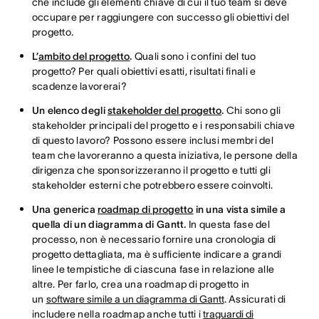
che include gli elementi chiave di cui il tuo team si deve
occupare per raggiungere con successo gli obiettivi del
progetto.
L’
ambito del progetto
.
Quali sono i confini del tuo
progetto? Per quali obiettivi esatti, risultati finali e
scadenze lavorerai?
Un elenco degli
stakeholder del progetto
.
Chi sono gli
stakeholder principali del progetto e i responsabili chiave
di questo lavoro? Possono essere inclusi membri del
team che lavoreranno a questa iniziativa, le persone della
dirigenza che sponsorizzeranno il progetto e tutti gli
stakeholder esterni che potrebbero essere coinvolti.
Una generica
roadmap di progetto
in una vista simile a
quella di un diagramma di Gantt.
In questa fase del
processo, non è necessario fornire una cronologia di
progetto dettagliata, ma è sufficiente indicare a grandi
linee le tempistiche di ciascuna fase in relazione alle
altre. Per farlo, crea una roadmap di progetto in
un
software simile a un diagramma di Gantt
. Assicurati di
includere nella roadmap anche tutti i
traguardi di