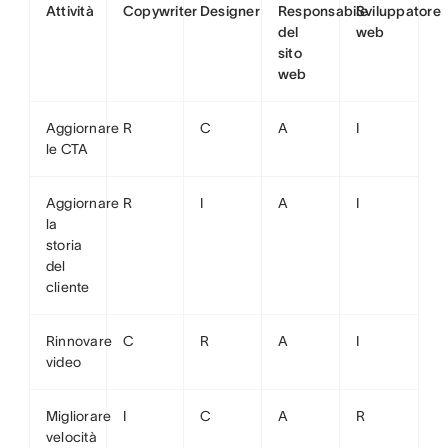
Attività
Copywriter
Designer
Responsabile
Sviluppatore
del
web
sito
web
Aggiornare
R
C
A
I
le CTA
Aggiornare
R
I
A
I
la
storia
del
cliente
Rinnovare
C
R
A
I
video
Migliorare
I
C
A
R
velocità