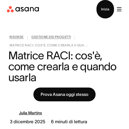
Contatta le vendite
Inizia
RISORSE
GESTIONE DEI PROGETTI
|
|
MATRICE RACI: COS'È, COME CREARLA E QUA ...
Matrice RACI: cos'è, 
come crearla e quando 
usarla
Prova Asana oggi stesso
Julia Martins
3 dicembre 2025
6
minuti di lettura