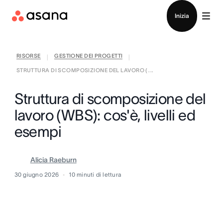
Contatta le vendite
Inizia
RISORSE
GESTIONE DEI PROGETTI
|
|
STRUTTURA DI SCOMPOSIZIONE DEL LAVORO ( ...
Struttura di scomposizione del
lavoro (WBS): cos'è, livelli ed
esempi
Alicia Raeburn
30 giugno 2026
10
minuti di lettura