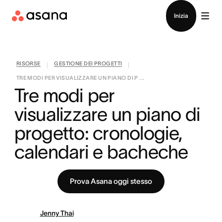
Contatta le vendite
Inizia
RISORSE
GESTIONE DEI PROGETTI
|
|
TRE MODI PER VISUALIZZARE UN PIANO DI P ...
Tre modi per 
visualizzare un piano di 
progetto: cronologie, 
calendari e bacheche
Prova Asana oggi stesso
Jenny Thai