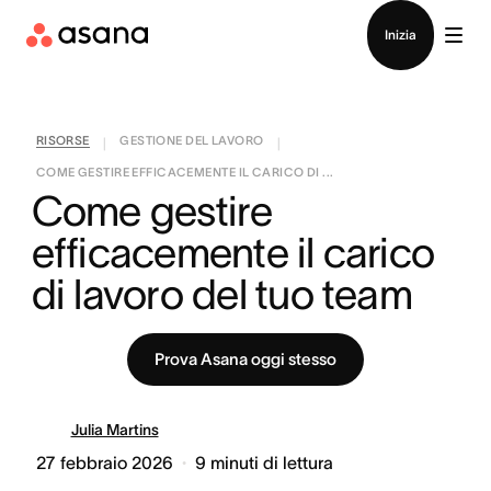
Contatta le vendite
Inizia
RISORSE
GESTIONE DEL LAVORO
|
|
COME GESTIRE EFFICACEMENTE IL CARICO DI ...
Come gestire 
efficacemente il carico 
di lavoro del tuo team
Prova Asana oggi stesso
Julia Martins
27 febbraio 2026
9
minuti di lettura