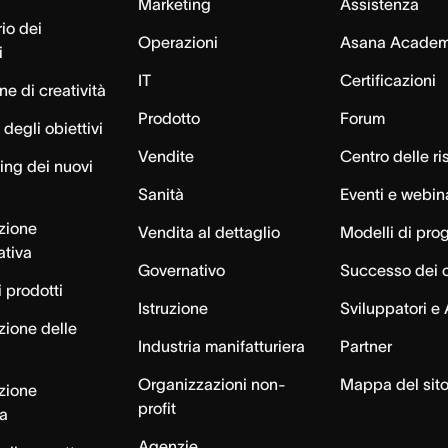
Marketing
Assistenza
io dei
Operazioni
Asana Acade
i
IT
Certificazioni
e di creatività
Prodotto
Forum
degli obiettivi
Vendite
Centro delle ri
ng dei nuovi
Sanità
Eventi e webin
azione
Vendita al dettaglio
Modelli di pro
ativa
Governativo
Successo dei c
 prodotti
Istruzione
Sviluppatori e 
zione delle
Industria manifatturiera
Partner
Organizzazioni non-
Mappa del sit
azione
profit
ca
Agenzie