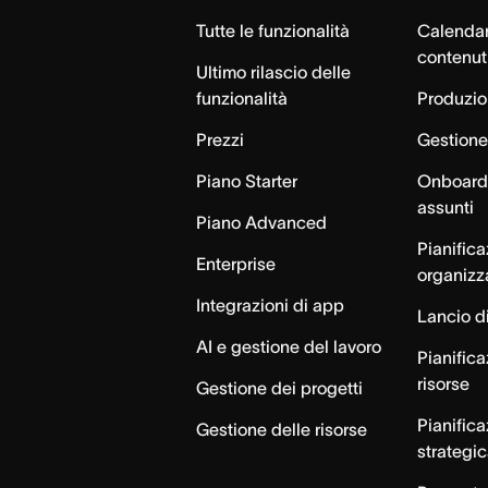
Tutte le funzionalità
Calendar
contenut
Ultimo rilascio delle
funzionalità
Produzion
Prezzi
Gestione 
Piano Starter
Onboardi
assunti
Piano Advanced
Pianific
Enterprise
organizz
Integrazioni di app
Lancio di
AI e gestione del lavoro
Pianifica
risorse
Gestione dei progetti
Pianific
Gestione delle risorse
strategi