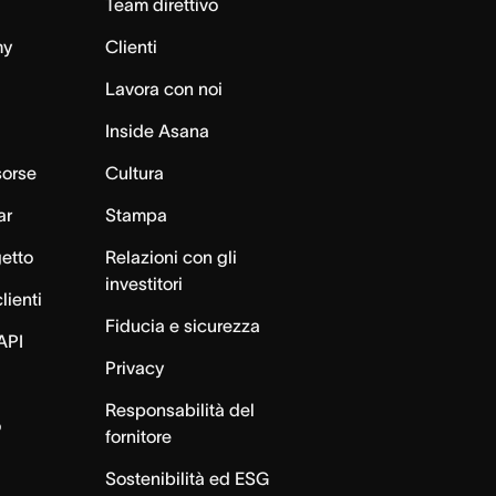
Team direttivo
my
Clienti
Lavora con noi
Inside Asana
sorse
Cultura
ar
Stampa
getto
Relazioni con gli
investitori
lienti
Fiducia e sicurezza
API
Privacy
Responsabilità del
o
fornitore
Sostenibilità ed ESG