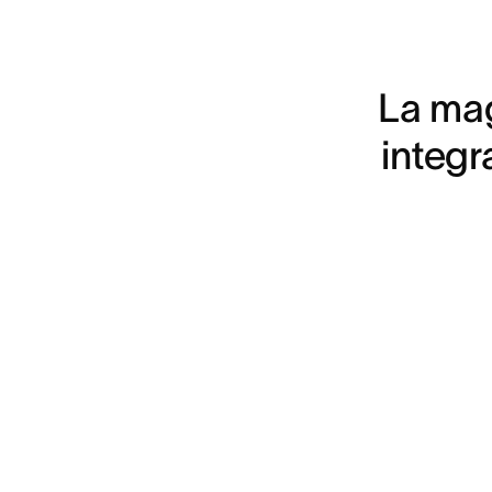
La mag
integra