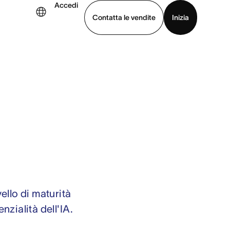
Accedi
Contatta le vendite
Inizia
uarda la demo
Scarica l’app
vello di maturità
nzialità dell'IA.