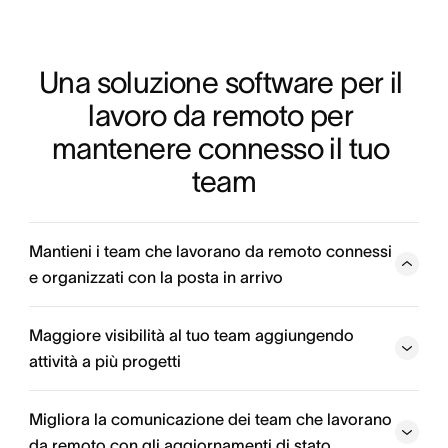
Una soluzione software per il 
lavoro da remoto per 
mantenere connesso il tuo 
team
Mantieni i team che lavorano da remoto connessi
e organizzati con la posta in arrivo
La posta in arrivo è il tuo centro di comando per tutto
quello a cui stai lavorando. Coordina il lavoro, commenta
Maggiore visibilità al tuo team aggiungendo
le attività, rispondi alle richieste e visualizza allegati,
attività a più progetti
aggiornamenti e molto altro ancora.
Migliora la comunicazione dei team che lavorano
da remoto con gli aggiornamenti di stato