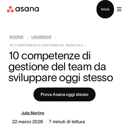
Contatta le vendite
Inizia
RISORSE
LEADERSHIP
|
|
10 COMPETENZE DI GESTIONE DEL TEAM DA S ...
10 competenze di 
gestione del team da 
sviluppare oggi stesso
Prova Asana oggi stesso
Julia Martins
22 marzo 2026
7
minuti di lettura