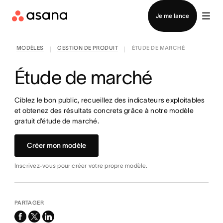
Contacter le service commercial
Je me lance
MODÈLES
GESTION DE PRODUIT
ÉTUDE DE MARCHÉ
|
|
Étude de marché
Ciblez le bon public, recueillez des indicateurs exploitables
et obtenez des résultats concrets grâce à notre modèle
gratuit d’étude de marché.
Créer mon modèle
Inscrivez-vous pour créer votre propre modèle.
PARTAGER
facebook
x-
linkedin