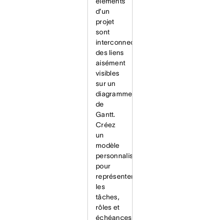
éléments
d’un
projet
sont
interconnectés,
des liens
aisément
visibles
sur un
diagramme
de
Gantt.
Créez
un
modèle
personnalisé
pour
représenter
les
tâches,
rôles et
échéances