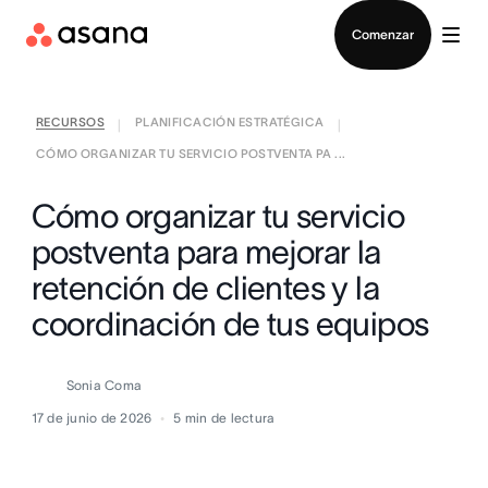
Contactar a Ventas
Comenzar
RECURSOS
PLANIFICACIÓN ESTRATÉGICA
|
|
CÓMO ORGANIZAR TU SERVICIO POSTVENTA PA ...
Cómo organizar tu servicio
postventa para mejorar la
retención de clientes y la
coordinación de tus equipos
Sonia Coma
17 de junio de 2026
5
min de lectura