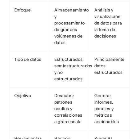
Enfoque
Almacenamiento
Análisis y
y
visualización
procesamiento
de datos para
de grandes
la toma de
volúmenes de
decisiones
datos
Tipo de datos
Estructurados,
Principalmente
semiestructurados
datos
y no
estructurados
estructurados
Objetivo
Descubrir
Generar
patrones
informes,
ocultos y
paneles y
correlaciones
métricas
a gran escala
accionables
Herramientas
Hadoop,
Power BI,