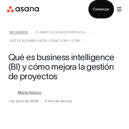
Contactar a Ventas
Comenzar
RECURSOS
PLANIFICACIÓN ESTRATÉGICA
|
|
QUÉ ES BUSINESS INTELLIGENCE (BI) Y CÓM ...
Qué es business intelligence
(BI) y cómo mejora la gestión
de proyectos
María Alonso
1 de junio de 2026
11
min de lectura