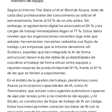
miembro del equipo.
Según el informe
The State of AI at Work
de Asana, siete de
cada diez profesionales del conocimiento ya utilizan IA
semanalmente, frente al 52 % de un año antes. Sin
embargo, el agotamiento digital ha alcanzado el 84 % y las
cargas de trabajo inmanejables llegan al 77 %. Estos datos
revelan que las organizaciones necesitan algo más que
adoptar herramientas: necesitan rediseñar sus flujos de
trabajo. Las empresas que el informe denomina «AI
Scalers», aquellas que han integrado la IA de forma
estructural, tienen más del doble de probabilidades de
coordinar el trabajo de forma eficaz entre equipos y
reportan mejoras de productividad del 91 %, frente al 61 %
de las que se limitan a experimentar.
En el ámbito de la gestión del trabajo, plataformas como
Asana ya incorporan capacidades de IA, como AI
Teammates, que actúan como agentes autónomos capaces
de ejecutar tareas junto a los miembros del equipo, y AI
Studio, un constructor de flujos de trabajo de IA sin código.
Estas funciones permiten conectar los datos de BI con la
ejecución real de los proyectos, cerrando el ciclo entre