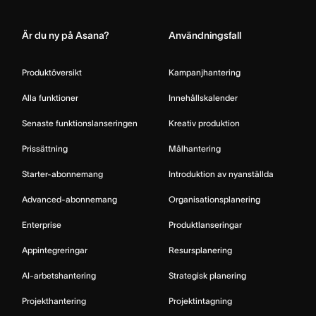
Home
Är du ny på Asana?
Användningsfall
Produktöversikt
Kampanjhantering
Alla funktioner
Innehållskalender
Senaste funktionslanseringen
Kreativ produktion
Prissättning
Målhantering
Starter-abonnemang
Introduktion av nyanställda
Advanced-abonnemang
Organisationsplanering
Enterprise
Produktlanseringar
Appintegreringar
Resursplanering
AI-arbetshantering
Strategisk planering
Projekthantering
Projektintagning