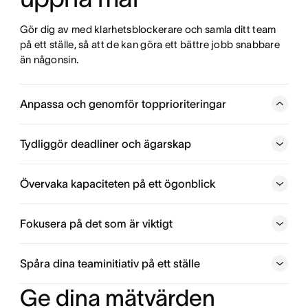
Gör dig av med klarhetsblockerare och samla ditt team 
på ett ställe, så att de kan göra ett bättre jobb snabbare 
än någonsin.
Anpassa och genomför topprioriteringar
Dela statusuppdateringar, uppnå milstolpar och håll alla
informerade om projektets förlopp.
Tydliggör deadliner och ägarskap
Spåra teamets arbete
Övervaka kapaciteten på ett ögonblick
Fokusera på det som är viktigt
Se hur arbetet hänger ihop
Spåra dina teaminitiativ på ett ställe
Få en inblick i teamets arbetsbelastning
Ge dina mätvärden