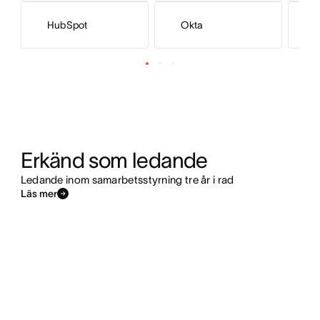
HubSpot
Okta
S
Erkänd som ledande
Ledande inom samarbetsstyrning tre år i rad
Läs mer