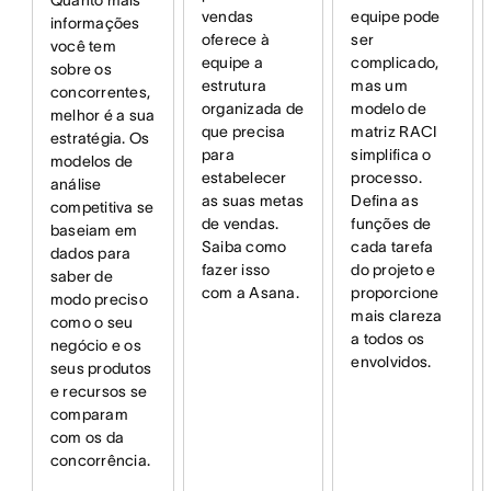
vendas
equipe pode
informações
oferece à
ser
você tem
equipe a
complicado,
sobre os
estrutura
mas um
concorrentes,
organizada de
modelo de
melhor é a sua
que precisa
matriz RACI
estratégia. Os
para
simplifica o
modelos de
estabelecer
processo.
análise
as suas metas
Defina as
competitiva se
de vendas.
funções de
baseiam em
Saiba como
cada tarefa
dados para
fazer isso
do projeto e
saber de
com a Asana.
proporcione
modo preciso
mais clareza
como o seu
a todos os
negócio e os
envolvidos.
seus produtos
e recursos se
comparam
com os da
concorrência.