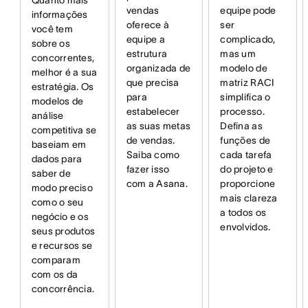
vendas
equipe pode
informações
oferece à
ser
você tem
equipe a
complicado,
sobre os
estrutura
mas um
concorrentes,
organizada de
modelo de
melhor é a sua
que precisa
matriz RACI
estratégia. Os
para
simplifica o
modelos de
estabelecer
processo.
análise
as suas metas
Defina as
competitiva se
de vendas.
funções de
baseiam em
Saiba como
cada tarefa
dados para
fazer isso
do projeto e
saber de
com a Asana.
proporcione
modo preciso
mais clareza
como o seu
a todos os
negócio e os
envolvidos.
seus produtos
e recursos se
comparam
com os da
concorrência.