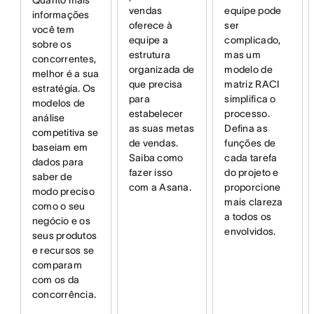
vendas
equipe pode
informações
oferece à
ser
você tem
equipe a
complicado,
sobre os
estrutura
mas um
concorrentes,
organizada de
modelo de
melhor é a sua
que precisa
matriz RACI
estratégia. Os
para
simplifica o
modelos de
estabelecer
processo.
análise
as suas metas
Defina as
competitiva se
de vendas.
funções de
baseiam em
Saiba como
cada tarefa
dados para
fazer isso
do projeto e
saber de
com a Asana.
proporcione
modo preciso
mais clareza
como o seu
a todos os
negócio e os
envolvidos.
seus produtos
e recursos se
comparam
com os da
concorrência.