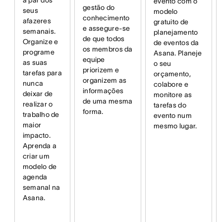
a par dos
evento com o
gestão do
seus
modelo
conhecimento
afazeres
gratuito de
e assegure-se
semanais.
planejamento
de que todos
Organize e
de eventos da
os membros da
programe
Asana. Planeje
equipe
as suas
o seu
priorizem e
tarefas para
orçamento,
organizem as
nunca
colabore e
informações
deixar de
monitore as
de uma mesma
realizar o
tarefas do
forma.
trabalho de
evento num
maior
mesmo lugar.
impacto.
Aprenda a
criar um
modelo de
agenda
semanal na
Asana.