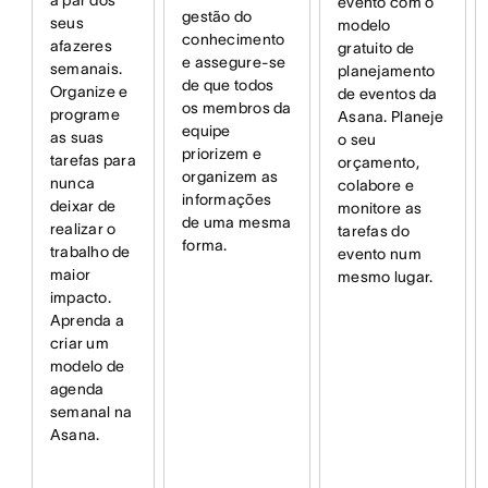
a par dos
evento com o
gestão do
seus
modelo
conhecimento
afazeres
gratuito de
e assegure-se
semanais.
planejamento
de que todos
Organize e
de eventos da
os membros da
programe
Asana. Planeje
equipe
as suas
o seu
priorizem e
tarefas para
orçamento,
organizem as
nunca
colabore e
informações
deixar de
monitore as
de uma mesma
realizar o
tarefas do
forma.
trabalho de
evento num
maior
mesmo lugar.
impacto.
Aprenda a
criar um
modelo de
agenda
semanal na
Asana.