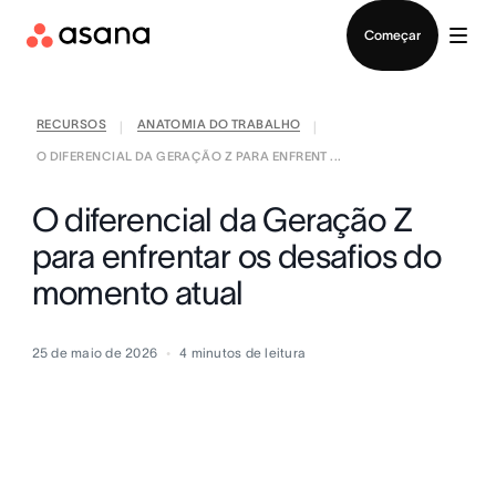
Falar com Vendas
Começar
RECURSOS
ANATOMIA DO TRABALHO
|
|
O DIFERENCIAL DA GERAÇÃO Z PARA ENFRENT ...
O diferencial da Geração Z
para enfrentar os desafios do
momento atual
25 de maio de 2026
4
minutos de leitura