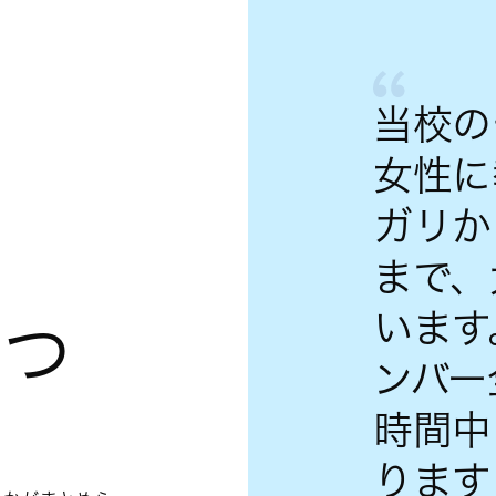
当校の
女性に
ガリか
まで、
います
をつ
ンバー
時間中
ります