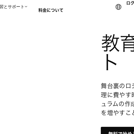
ロ
習とサポート
料金について
セールスチームに問い合
教
ト
舞台裏のロ
理に費やす
ュラムの作
を増やすこ