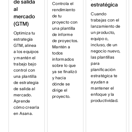
de salida
Controla el
estratégica
al
rendimiento
Cuando
mercado
de tu
trabajas con el
proyecto con
(GTM)
lanzamiento de
una plantilla
un producto,
Optimiza tu
de informe
equipo o,
estrategia
de proyectos.
incluso, de un
GTM, alinea
Mantén a
negocio nuevo,
a los equipos
todos
las plantillas
y mantén el
informados
para
trabajo bajo
sobre lo que
planificación
control con
ya se finalizó
estratégica te
una plantilla
y hacia
ayudan a
de estrategia
dónde se
mantener el
de salida al
dirige el
enfoque y la
mercado.
proyecto.
productividad.
Aprende
cómo crearla
en Asana.