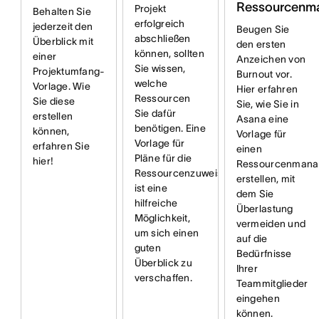
Ressourcenm
Projekt
Behalten Sie
erfolgreich
jederzeit den
Beugen Sie
abschließen
Überblick mit
den ersten
können, sollten
einer
Anzeichen von
Sie wissen,
Projektumfang-
Burnout vor.
welche
Vorlage. Wie
Hier erfahren
Ressourcen
Sie diese
Sie, wie Sie in
Sie dafür
erstellen
Asana eine
benötigen. Eine
können,
Vorlage für
Vorlage für
erfahren Sie
einen
Pläne für die
hier!
Ressourcenmana
Ressourcenzuweisung
erstellen, mit
ist eine
dem Sie
hilfreiche
Überlastung
Möglichkeit,
vermeiden und
um sich einen
auf die
guten
Bedürfnisse
Überblick zu
Ihrer
verschaffen.
Teammitglieder
eingehen
können.