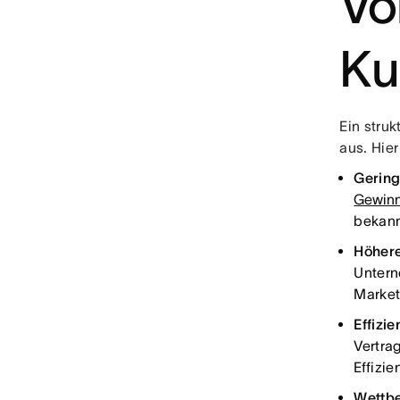
Vo
Ku
Ein stru
aus. Hier
Gering
Gewinn
bekann
Höhere
Untern
Market
Effizi
Vertra
Effizi
Wettbe