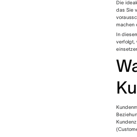
Die idea
das Sie 
voraussc
machen d
In diese
verfolgt
einsetze
Wa
Ku
Kundenma
Beziehun
Kundenzu
(Custome