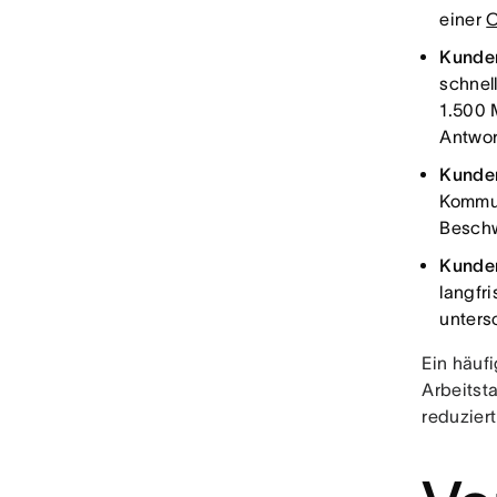
einer
C
Kunden
schnel
1.500 
Antwor
Kunde
Kommun
Besch
Kunden
langfr
unters
Ein häuf
Arbeitst
reduzier