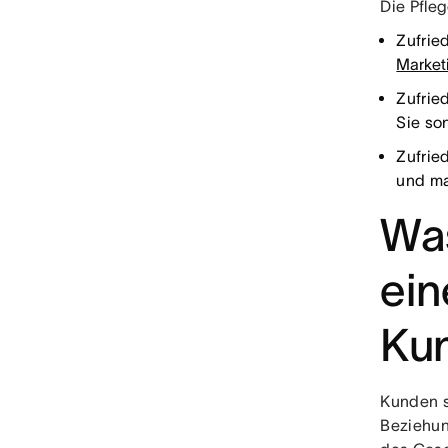
Die Pfle
Zufrie
Market
Zufrie
Sie so
Zufrie
und ma
Was
ein
Ku
Kunden s
Beziehun