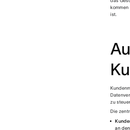
das Gesc
kommen i
ist.
Au
Ku
Kundenma
Datenver
zu steue
Die zentr
Kunden
an den