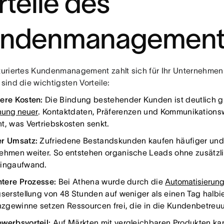
rteile des
ndenmanagement
kturiertes Kundenmanagement zahlt sich für Ihr Unternehme
 sind die wichtigsten Vorteile:
ere Kosten:
Die Bindung bestehender Kunden ist deutlich gü
ung neuer
. Kontaktdaten, Präferenzen und Kommunikations
t, was Vertriebskosten senkt.
r Umsatz:
Zufriedene Bestandskunden kaufen häufiger und
ehmen weiter. So entstehen organische Leads ohne zusätzl
ingaufwand.
entere Prozesse:
Bei Athena wurde durch die
Automatisierung
gserstellung von 48 Stunden auf weniger als einen Tag halbie
enzgewinne setzen Ressourcen frei, die in die Kundenbetreu
werbsvorteil:
Auf Märkten mit vergleichbaren Produkten ka