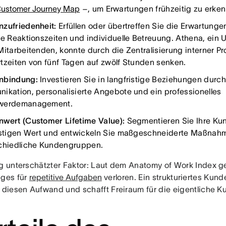
ustomer Journey Map
–, um Erwartungen frühzeitig zu erke
zufriedenheit:
Erfüllen oder übertreffen Sie die Erwartunge
le Reaktionszeiten und individuelle Betreuung. Athena, ein
Mitarbeitenden, konnte durch die Zentralisierung interner P
tzeiten von fünf Tagen auf zwölf Stunden senken.
nbindung:
Investieren Sie in langfristige Beziehungen durc
ikation, personalisierte Angebote und ein professionelles
werdemanagement.
wert (Customer Lifetime Value):
Segmentieren Sie Ihre Ku
istigen Wert und entwickeln Sie maßgeschneiderte Maßnahm
chiedliche Kundengruppen.
ig unterschätzter Faktor: Laut dem Anatomy of Work Index
ages für
repetitive Aufgaben
verloren. Ein strukturiertes K
t diesen Aufwand und schafft Freiraum für die eigentliche 