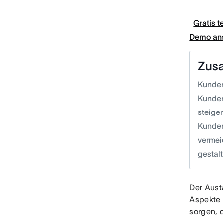
Gratis t
Demo an
Zus
Kunden
Kunden
steige
Kunden
vermei
gestalt
Der Aust
Aspekte 
sorgen, 