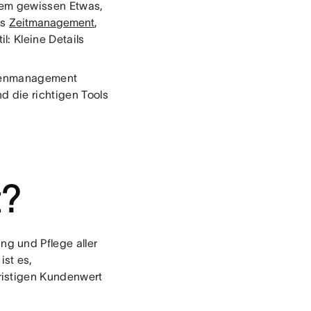
 dem gewissen Etwas,
es
Zeitmanagement
,
: Kleine Details
ndenmanagement
d die richtigen Tools
?
g und Pflege aller
st es,
ristigen Kundenwert