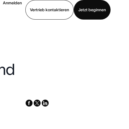
Anmelden
Vertrieb kontaktieren
Jetzt beginnen
Demo ansehen
App herunterladen
und
facebook
x-
linkedin
twitter