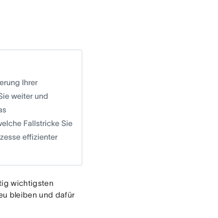
rung Ihrer
ie weiter und
as
lche Fallstricke Sie
zesse effizienter
tig wichtigsten
eu bleiben und dafür