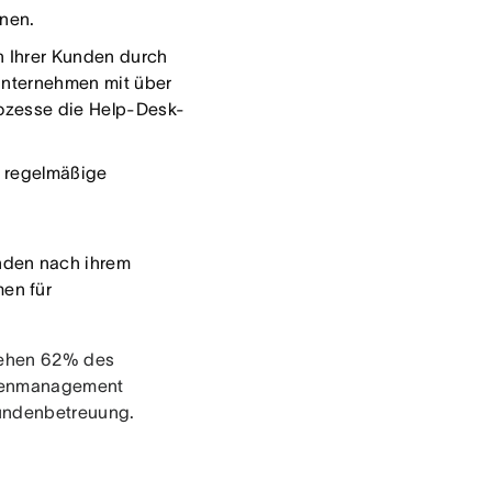
nnen.
n Ihrer Kunden durch
 Unternehmen mit über
rozesse die Help-Desk-
h regelmäßige
nden nach ihrem
en für
 gehen 62% des
undenmanagement
Kundenbetreuung.