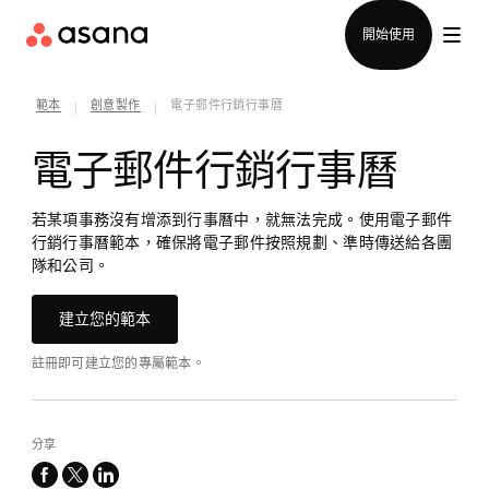
聯絡銷售部
開始使用
範本
創意製作
電子郵件行銷行事曆
|
|
電子郵件行銷行事曆
若某項事務沒有增添到行事曆中，就無法完成。使用電子郵件
行銷行事曆範本，確保將電子郵件按照規劃、準時傳送給各團
隊和公司。
建立您的範本
註冊即可建立您的專屬範本。
分享
facebook
x-
linkedin