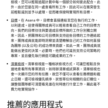
檢視，您可以輕鬆追蹤計劃中每一個部分如何彼此配合。此
外，由於您是在同一處查看所有工作，因此可以在衝突發生
前輕鬆識別並予以處理，從而確保按時實現所有目標。
目標
。在 Asana 中，目標會直接連結至您在執行的工作，
以利達成。這使得團隊成員可以輕易查看自己工作的目標方
向。我們的目標往往與要達成目標所做的工作分別獨立開
來。因此，把團隊和公司目標與支持這些目標的工作連結起
來，團隊成員就能即時洞察並清楚瞭解自己的工作如何直接
為團隊 (以及公司) 的成功帶來貢獻。如此一來，團隊成員就
能做出更佳的決策。必要時，他們也可識別支持公司策略的
專案，並且優先執行締造可觀成果的工作。
清單檢視
。清單檢視是一種格狀檢視方式，可讓您輕鬆且快
速地查看所有專案資訊。如待辦清單或試算表，清單檢視也
會一次顯示您的所有任務，故您不僅可以查看任務標題和截
止日期，還可檢視優先順序、狀態等任何相關的自訂欄位。
讓整個團隊都可清楚看見誰在何時進行什麼工作，藉此毫不
費力地實現協作。
推薦的應用程式