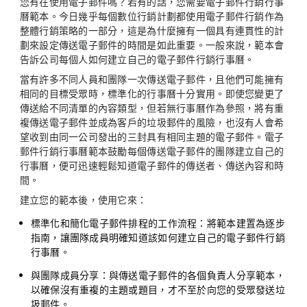
您有在使用電子郵件嗎？若有的話，您需要電子郵件行銷行事
曆範本。今日幾乎每個數位行銷計劃都使用電子郵件行銷作為
整體行銷策略的一部分，這是為什麼擁有一個具有連貫性的計
劃來設定傳送電子郵件的時間是如此重要。一般來說，範本會
告訴公司每個人如何建立自己的電子郵件行銷行事曆。
當有許多不同人員和團隊一次傳送電子郵件，且他們可能擁有
相同的目標受眾時，標準化的行事曆十分實用。即使您變更了
傳送給不同清單的內容類型，但若無行事曆作為參照，將有重
複傳送電子郵件並成為客戶的垃圾郵件的風險，也沒有人會希
望收到由同一公司發出的三封具有相同主題的電子郵件。電子
郵件行銷行事曆範本鼓勵每個傳送電子郵件的團隊建立自己的
行事曆，便可迅速輕鬆知道電子郵件的傳送者、傳送內容和時
間。
建立您的範本後，使用它來：
標準化和簡化電子郵件排程的工作流程：
將範本建置為逐步
指南，讓團隊成員明確知道該如何建立自己的電子郵件行銷
行事曆。
與團隊成員分享：
與傳送電子郵件的各個負責人分享範本，
以確保沒有重複的主題或題目，才不至於向您的受眾發送垃
圾郵件。