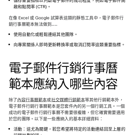
儲存重要指標以判斷電子郵件的成功程度，例如電子郵件開
啟和點閱率 (CTR)。
在像 Excel 或 Google 試算表這類的靜態工具中，電子郵件行
銷行事曆範本無法做到…...
使用自動化或輕鬆連結其他團隊。
向專案關係人即時更新轉換率或取消訂閱率這類重要指標。
電子郵件行銷行事曆
範本應納入哪些內容
除了
內容行事曆範本
或
社交媒體行銷範本
等其他行銷範本外，
電子郵件行銷行事曆範本是您套件內的另一個行銷工具。一個
成功的電子郵件行銷行事曆不需要很複雜，但它確實需要適用
於您的團隊。以下是一些應納入的基本詳細資料：
活動：
這尤為關鍵，若您希望將特定的活動連結回至上層的