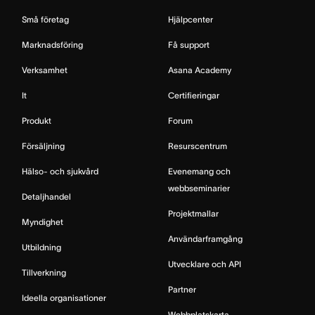
Små företag
Hjälpcenter
Marknadsföring
Få support
Verksamhet
Asana Academy
It
Certifieringar
Produkt
Forum
Försäljning
Resurscentrum
Hälso- och sjukvård
Evenemang och
webbseminarier
Detaljhandel
Projektmallar
Myndighet
Användarframgång
Utbildning
Utvecklare och API
Tillverkning
Partner
Ideella organisationer
Webbplatskarta