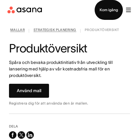
Kontakta försäljning
Kom igång
MALLAR
STRATEGISK PLANERING
PRODUKTÖVERSIKT
|
|
Produktöversikt
Spåra och bevaka produktinitiativ från utveckling till
lansering med hjälp av vår kostnadsfria mall för en
produktöversikt.
Använd mall
Registrera dig för att använda den är mallen.
DELA
facebook
x-
linkedin