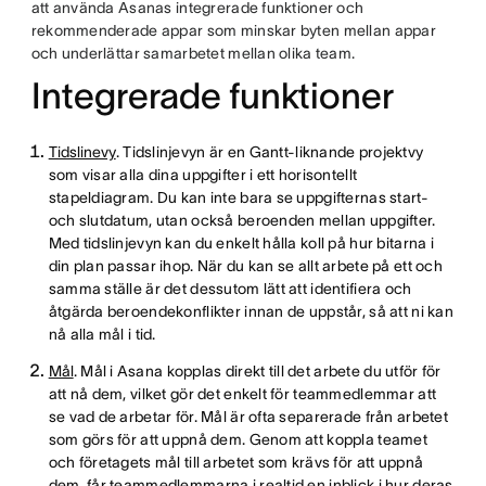
att använda Asanas integrerade funktioner och
rekommenderade appar som minskar byten mellan appar
och underlättar samarbetet mellan olika team.
Integrerade funktioner
Tidslinevy
. Tidslinjevyn är en Gantt-liknande projektvy
som visar alla dina uppgifter i ett horisontellt
stapeldiagram. Du kan inte bara se uppgifternas start-
och slutdatum, utan också beroenden mellan uppgifter.
Med tidslinjevyn kan du enkelt hålla koll på hur bitarna i
din plan passar ihop. När du kan se allt arbete på ett och
samma ställe är det dessutom lätt att identifiera och
åtgärda beroendekonflikter innan de uppstår, så att ni kan
nå alla mål i tid.
Mål
. Mål i Asana kopplas direkt till det arbete du utför för
att nå dem, vilket gör det enkelt för teammedlemmar att
se vad de arbetar för. Mål är ofta separerade från arbetet
som görs för att uppnå dem. Genom att koppla teamet
och företagets mål till arbetet som krävs för att uppnå
dem, får teammedlemmarna i realtid en inblick i hur deras