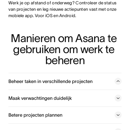
Werk je op afstand of onderweg? Controleer de status
van projecten en leg nieuwe actiepunten vast met onze
mobiele app. Voor iOS en Android.
Manieren om Asana te 
gebruiken om werk te 
beheren
Beheer taken in verschillende projecten
Voeg taken toe aan meerdere projecten om duplicatie
van werk te voorkomen en iedereen op één lijn te houden
Maak verwachtingen duidelijk
met meerdere projecten en teams.
Betere projecten plannen