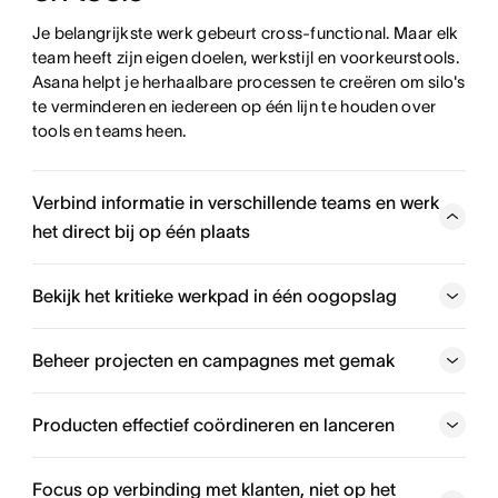
Je belangrijkste werk gebeurt cross-functional. Maar elk 
team heeft zijn eigen doelen, werkstijl en voorkeurstools. 
Asana helpt je herhaalbare processen te creëren om silo's 
te verminderen en iedereen op één lijn te houden over 
tools en teams heen.
Verbind informatie in verschillende teams en werk
het direct bij op één plaats
Volg waar je team aan werkt, ongeacht met wie ze
samenwerken. Voeg taken toe aan meerdere projecten
Bekijk het kritieke werkpad in één oogopslag
om informatie bij te houden waar je werkt. Gemakkelijk
informatie gelijktijdig delen en bijwerken over meerdere
Beheer projecten en campagnes met gemak
projecten, portfolio's en meer.
Producten effectief coördineren en lanceren
Aan de slag
Focus op verbinding met klanten, niet op het
Bekijk het in vogelvlucht