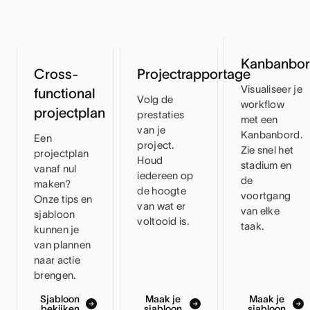
Kanbanbo
Cross-
Projectrapportage
Visualiseer je
functional
Volg de
workflow
projectplan
prestaties
met een
van je
Kanbanbord.
Een
project.
Zie snel het
projectplan
Houd
stadium en
vanaf nul
iedereen op
de
maken?
de hoogte
voortgang
Onze tips en
van wat er
van elke
sjabloon
voltooid is.
taak.
kunnen je
van plannen
naar actie
brengen.
Sjabloon
Maak je
Maak je
bekijken
sjabloon
sjabloon