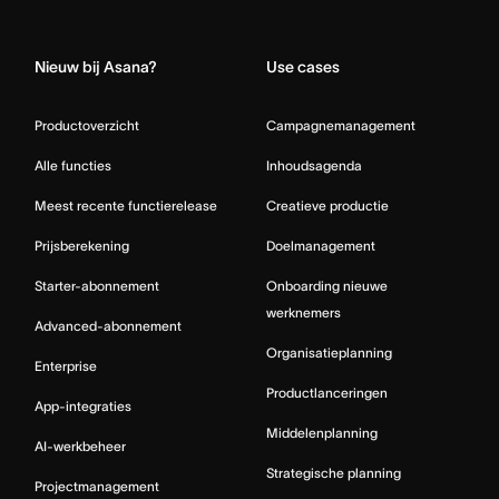
Home
Nieuw bij Asana?
Use cases
Productoverzicht
Campagnemanagement
Alle functies
Inhoudsagenda
Meest recente functierelease
Creatieve productie
Prijsberekening
Doelmanagement
Starter-abonnement
Onboarding nieuwe
werknemers
Advanced-abonnement
Organisatieplanning
Enterprise
Productlanceringen
App-integraties
Middelenplanning
AI-werkbeheer
Strategische planning
Projectmanagement