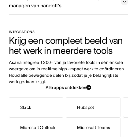
managen van handoff's
Stem marketingteams op elkaar af
Breng uw project in kaart
INTEGRATIONS
Krijg een compleet beeld van 
het werk in meerdere tools
Probeer het sjabloon voor accountbeheer van Stride
Asana integreert 200+ van je favoriete tools in één enkele 
weergave om in realtime high-impact werk te coördineren. 
Houd alle bewegende delen bij, zodat je je belangrijkste 
werk gedaan krijgt.
Alle apps ontdekken
Slack
Hubspot
Microsoft Outlook
Microsoft Teams
G