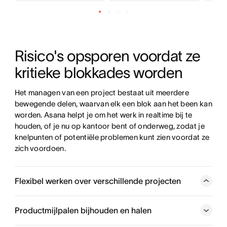
Risico's opsporen voordat ze 
kritieke blokkades worden
Het managen van een project bestaat uit meerdere 
bewegende delen, waarvan elk een blok aan het been kan 
worden. Asana helpt je om het werk in realtime bij te 
houden, of je nu op kantoor bent of onderweg, zodat je 
knelpunten of potentiële problemen kunt zien voordat ze 
zich voordoen.
Flexibel werken over verschillende projecten
Bekijk je projecten en campagnes op de manier die voor
jou het beste werkt - of dat nu de lijst-, bord-, agenda- of
Productmijlpalen bijhouden en halen
tijdlijnweergave is. Schakel tussen projectweergaven om