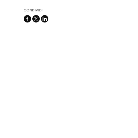
CONDIVIDI
facebook
x-
linkedin
twitter