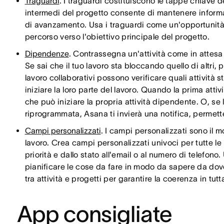
Traguardi
. I traguardi costituiscono le tappe chiave d
intermedi del progetto consente di mantenere informat
di avanzamento. Usa i traguardi come un'opportunità p
percorso verso l'obiettivo principale del progetto.
Dipendenze
. Contrassegna un'attività come in attesa d
Se sai che il tuo lavoro sta bloccando quello di altri, pu
lavoro collaborativi possono verificare quali attività
iniziare la loro parte del lavoro. Quando la prima attiv
che può iniziare la propria attività dipendente. O, se l
riprogrammata, Asana ti invierà una notifica, permett
Campi personalizzati
. I campi personalizzati sono il mo
lavoro. Crea campi personalizzati univoci per tutte le
priorità e dallo stato all'email o al numero di telefono
pianificare le cose da fare in modo da sapere da dove 
tra attività e progetti per garantire la coerenza in tut
App consigliate