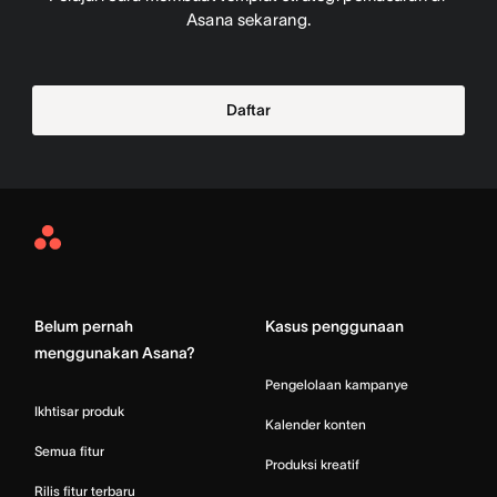
Asana sekarang.
Daftar
Asana
Home
Belum pernah
Kasus penggunaan
menggunakan Asana?
Pengelolaan kampanye
Ikhtisar produk
Kalender konten
Semua fitur
Produksi kreatif
Rilis fitur terbaru