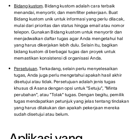
Bidang kustom
. Bidang kustom adalah cara terbaik
menandai, menyortir, dan memfilter pekerjaan. Buat
Bidang kustom unik untuk informasi yang perlu dilacak,
mulai dari prioritas dan status hingga email atau nomor
telepon. Gunakan Bidang kustom untuk menyortir dan
menjadwalkan daftar tugas agar Anda mengetahui hal
yang harus dikerjakan lebih dulu. Selain itu, bagikan
bidang kustom di berbagai tugas dan proyek untuk
memastikan konsistensi di organisasi Anda.
Persetujuan
. Terkadang, selain perlu menyelesaikan
tugas, Anda juga perlu mengetahui apakah hasil akhir
disetujui atau tidak. Persetujuan adalah jenis tugas
khusus di Asana dengan opsi untuk "Setuju", "Minta
perubahan", atau "Tolak" tugas. Dengan begitu, pemilik
tugas mendapatkan petunjuk yang jelas tentang tindakan
yang harus dilakukan dan apakah pekerjaan mereka
sudah disetujui atau belum.
Aplikasi yang