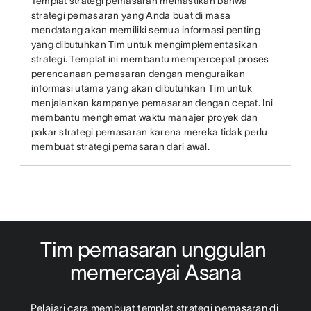
Templat strategi pemasaran memastikan bahwa
strategi pemasaran yang Anda buat di masa
mendatang akan memiliki semua informasi penting
yang dibutuhkan Tim untuk mengimplementasikan
strategi. Templat ini membantu mempercepat proses
perencanaan pemasaran dengan menguraikan
informasi utama yang akan dibutuhkan Tim untuk
menjalankan kampanye pemasaran dengan cepat. Ini
membantu menghemat waktu manajer proyek dan
pakar strategi pemasaran karena mereka tidak perlu
membuat strategi pemasaran dari awal.
Tim pemasaran unggulan 
memercayai Asana
Pelajari cara membuat templat strategi pemasaran di 