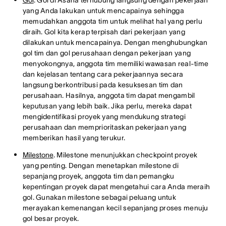
Gol
. Gol di Asana terhubung langsung dengan pekerjaan
yang Anda lakukan untuk mencapainya sehingga
memudahkan anggota tim untuk melihat hal yang perlu
diraih. Gol kita kerap terpisah dari pekerjaan yang
dilakukan untuk mencapainya. Dengan menghubungkan
gol tim dan gol perusahaan dengan pekerjaan yang
menyokongnya, anggota tim memiliki wawasan real-time
dan kejelasan tentang cara pekerjaannya secara
langsung berkontribusi pada kesuksesan tim dan
perusahaan. Hasilnya, anggota tim dapat mengambil
keputusan yang lebih baik. Jika perlu, mereka dapat
mengidentifikasi proyek yang mendukung strategi
perusahaan dan memprioritaskan pekerjaan yang
memberikan hasil yang terukur.
Milestone
. Milestone menunjukkan checkpoint proyek
yang penting. Dengan menetapkan milestone di
sepanjang proyek, anggota tim dan pemangku
kepentingan proyek dapat mengetahui cara Anda meraih
gol. Gunakan milestone sebagai peluang untuk
merayakan kemenangan kecil sepanjang proses menuju
gol besar proyek.