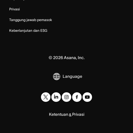
Privasi
Tanggung jawab pemasok
Keberlanjutan dan ESG
©
2026
Asana, Inc.
Language
Ketentuan
Privasi
&