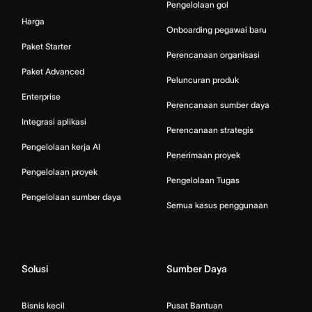
Pengelolaan gol
Harga
Onboarding pegawai baru
Paket Starter
Perencanaan organisasi
Paket Advanced
Peluncuran produk
Enterprise
Perencanaan sumber daya
Integrasi aplikasi
Perencanaan strategis
Pengelolaan kerja AI
Penerimaan proyek
Pengelolaan proyek
Pengelolaan Tugas
Pengelolaan sumber daya
Semua kasus penggunaan
Solusi
Sumber Daya
Bisnis kecil
Pusat Bantuan