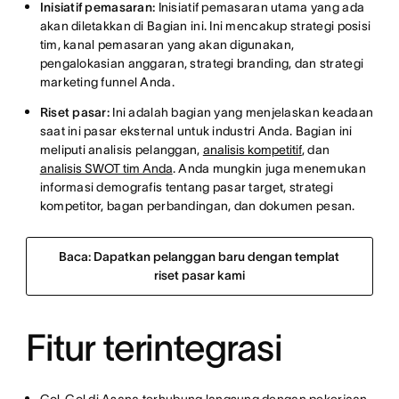
Inisiatif pemasaran:
Inisiatif pemasaran utama yang ada
akan diletakkan di Bagian ini. Ini mencakup strategi posisi
tim, kanal pemasaran yang akan digunakan,
pengalokasian anggaran, strategi branding, dan strategi
marketing funnel Anda.
Riset pasar:
Ini adalah bagian yang menjelaskan keadaan
saat ini pasar eksternal untuk industri Anda. Bagian ini
meliputi analisis pelanggan,
analisis kompetitif
, dan
analisis SWOT tim Anda
. Anda mungkin juga menemukan
informasi demografis tentang pasar target, strategi
kompetitor, bagan perbandingan, dan dokumen pesan.
Baca: Dapatkan pelanggan baru dengan templat
riset pasar kami
Fitur terintegrasi