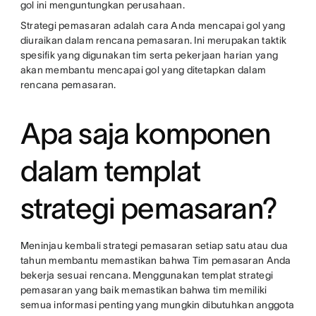
gol ini menguntungkan perusahaan.
Strategi pemasaran adalah cara Anda mencapai gol yang
diuraikan dalam rencana pemasaran. Ini merupakan taktik
spesifik yang digunakan tim serta pekerjaan harian yang
akan membantu mencapai gol yang ditetapkan dalam
rencana pemasaran.
Apa saja komponen
dalam templat
strategi pemasaran?
Meninjau kembali strategi pemasaran setiap satu atau dua
tahun membantu memastikan bahwa Tim pemasaran Anda
bekerja sesuai rencana. Menggunakan templat strategi
pemasaran yang baik memastikan bahwa tim memiliki
semua informasi penting yang mungkin dibutuhkan anggota