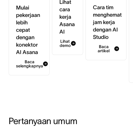
Lihat
Cara tim
Mulai
cara
menghemat
pekerjaan
kerja
jam kerja
lebih
Asana
dengan AI
cepat
AI
Studio
dengan
Lihat
konektor
demo
Baca
artikel
AI Asana
Baca
selengkapnya
Pertanyaan umum