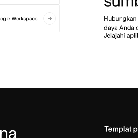
sumb
Hubungkan 
ogle Workspace
daya Anda d
Jelajahi apl
na 
Templat p