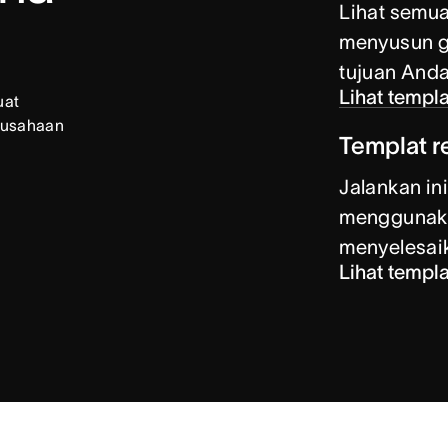
Lihat semu
menyusun g
tujuan Anda
Lihat templa
at 
usahaan 
Templat r
Jalankan in
menggunakan
menyelesai
Lihat templa