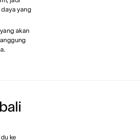
m, jadi
r daya yang
 yang akan
rtanggung
a.
ali
idu ke