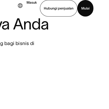
Masuk
Hubungi penjualan
Mulai
ya Anda
hat demo
Unduh aplikasi
g bagi bisnis di