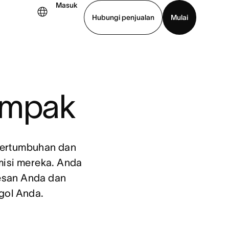
Masuk
Hubungi penjualan
Mulai
hat demo
Unduh aplikasi
ampak
pertumbuhan dan
misi mereka. Anda
esan Anda dan
gol Anda.