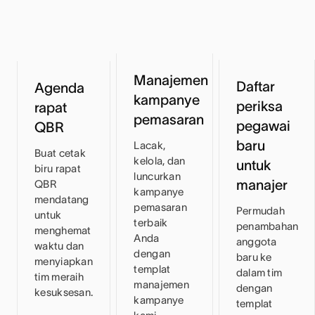
Manajemen
Daftar
Agenda
kampanye
periksa
rapat
pemasaran
pegawai
QBR
baru
Lacak,
Buat cetak
kelola, dan
untuk
biru rapat
luncurkan
manajer
QBR
kampanye
mendatang
pemasaran
Permudah
untuk
terbaik
penambahan
menghemat
Anda
anggota
waktu dan
dengan
baru ke
menyiapkan
templat
dalam tim
tim meraih
manajemen
dengan
kesuksesan.
kampanye
templat