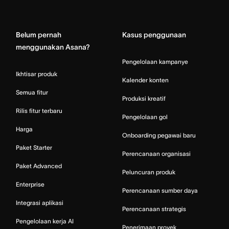
Home
Belum pernah
Kasus penggunaan
menggunakan Asana?
Pengelolaan kampanye
Ikhtisar produk
Kalender konten
Semua fitur
Produksi kreatif
Rilis fitur terbaru
Pengelolaan gol
Harga
Onboarding pegawai baru
Paket Starter
Perencanaan organisasi
Paket Advanced
Peluncuran produk
Enterprise
Perencanaan sumber daya
Integrasi aplikasi
Perencanaan strategis
Pengelolaan kerja AI
Penerimaan proyek