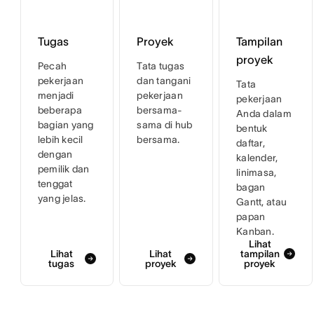
Tugas
Proyek
Tampilan
proyek
Pecah
Tata tugas
pekerjaan
dan tangani
Tata
menjadi
pekerjaan
pekerjaan
beberapa
bersama-
Anda dalam
bagian yang
sama di hub
bentuk
lebih kecil
bersama.
daftar,
dengan
kalender,
pemilik dan
linimasa,
tenggat
bagan
yang jelas.
Gantt, atau
papan
Kanban.
Lihat
Lihat
Lihat
tampilan
tugas
proyek
proyek