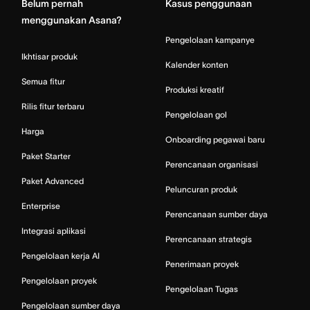
Belum pernah
Kasus penggunaan
menggunakan Asana?
Pengelolaan kampanye
Ikhtisar produk
Kalender konten
Semua fitur
Produksi kreatif
Rilis fitur terbaru
Pengelolaan gol
Harga
Onboarding pegawai baru
Paket Starter
Perencanaan organisasi
Paket Advanced
Peluncuran produk
Enterprise
Perencanaan sumber daya
Integrasi aplikasi
Perencanaan strategis
Pengelolaan kerja AI
Penerimaan proyek
Pengelolaan proyek
Pengelolaan Tugas
Pengelolaan sumber daya