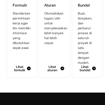
Formulir
Aturan
Bundel
Standarkan
Otomatiskan
Buat,
permintaan
tugas rutin
terapkan,
kerja agar
untuk
dan
tim memiliki
menyelesaikan
perbarui
informasi
lebih banyak
proses di
yang
hal lebih
seluruh
dibutuhkan
cepat.
proyek di
sejak awal.
satu
tempat
dengan
mudah.
Lihat
Lihat
Lihat
formulir
aturan
bundel