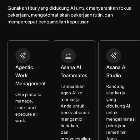
Gunakan fitur yang didukung AI untuk menyarankan fokus 
pekerjaan, mengotomatiskan pekerjaan rutin, dan 
mempercepat pengambilan keputusan.
Agentic
Asana AI
Asana AI
Work
Teammates
Studio
Management
Tambahkan
Rancang
agen AI ke
alur kerja
One place to
alur kerja
yang
manage,
Anda untuk
didukung AI
track, and
berkolaborasi,
untuk
execute all
mengambil
mengeliminasi
work.
tindakan,
pekerjaan
dan
remeh tim
menyelesaikan
Anda.