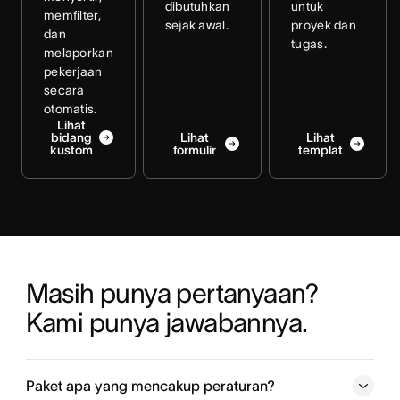
dibutuhkan
untuk
memfilter,
sejak awal.
proyek dan
dan
tugas.
melaporkan
pekerjaan
secara
otomatis.
Lihat
bidang
Lihat
Lihat
kustom
formulir
templat
Masih punya pertanyaan? 
Kami punya jawabannya.
Paket apa yang mencakup peraturan?