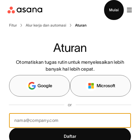
Hubungi penjualan
Mulai
Fitur
Alur kerja dan automasi
Aturan
Aturan
Otomatiskan tugas rutin untuk menyelesaikan lebih
banyak hal lebih cepat.
Google
Microsoft
or
Daftar