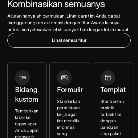
Kombinasikan semuanya
Aturan hanyalah permulaan. Lihat cara tim Anda dapat 
menggabungkan automasi dengan fitur Asana lainnya 
untuk menyelesaikan lebih banyak hal dengan lebih mudah.
Lihat semua fitur
Bidang
Formulir
Templat
kustom
Standarkan
Standarkan
permintaan
praktik
Tambahkan
kerja agar
terbaik tim
label ke
tim memiliki
dengan
tugas agar
informasi
panduan
Anda dapat
yang
siap pakai
menyortir,