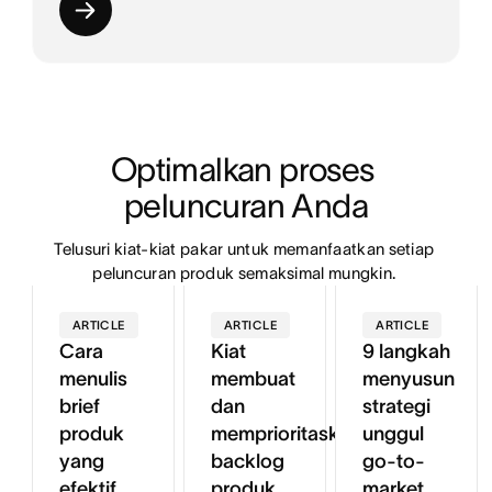
Optimalkan proses 
peluncuran Anda
Telusuri kiat-kiat pakar untuk memanfaatkan setiap 
peluncuran produk semaksimal mungkin. 
ARTICLE
ARTICLE
ARTICLE
Cara
Kiat
9 langkah
menulis
membuat
menyusun
brief
dan
strategi
produk
memprioritaskan
unggul
yang
backlog
go-to-
efektif
produk
market