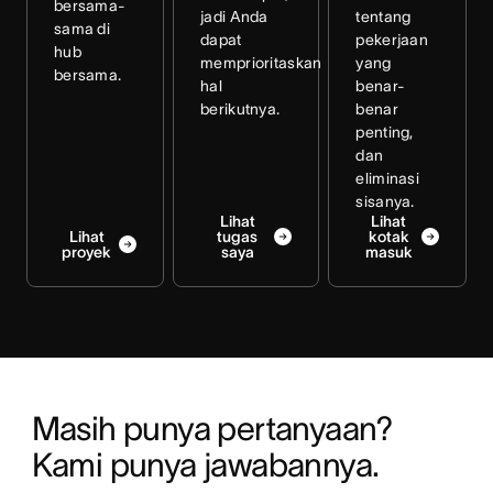
bersama-
jadi Anda
tentang
sama di
dapat
pekerjaan
hub
memprioritaskan
yang
bersama.
hal
benar-
berikutnya.
benar
penting,
dan
eliminasi
sisanya.
Lihat
Lihat
Lihat
tugas
kotak
proyek
saya
masuk
Masih punya pertanyaan? 
Kami punya jawabannya.