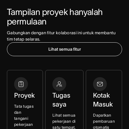
Tampilan proyek hanyalah 
permulaan
Gabungkan dengan fitur kolaborasi ini untuk membantu 
tim tetap selaras.
Lihat semua fitur
Proyek
Tugas
Kotak
saya
Masuk
Tata tugas
dan
Lihat semua
Dapatkan
tangani
pekerjaan di
pembaruan
pekerjaan
satu tempat,
otomatis