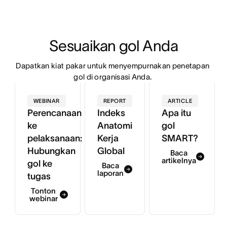
Sesuaikan gol Anda
Dapatkan kiat pakar untuk menyempurnakan penetapan 
gol di organisasi Anda. 
WEBINAR
REPORT
ARTICLE
Perencanaan
Indeks
Apa itu
ke
Anatomi
gol
pelaksanaan:
Kerja
SMART?
Hubungkan
Global
Baca
artikelnya
gol ke
Baca
laporan
tugas
Tonton
webinar