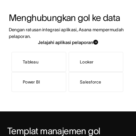
Menghubungkan gol ke data
Dengan ratusan integrasi aplikasi, Asana mempermudah 
pelaporan.
Jelajahi aplikasi pelaporan
Tableau
Looker
Power BI
Salesforce
Templat manajemen gol