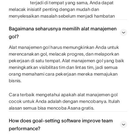
terjadi di tempat yang sama, Anda dapat
melacak inisiatif penting dengan mudah dan
menyelesaikan masalah sebelum menjadi hambatan
Bagaimana seharusnya memilih alat manajemen
gol?
Alat manajemen gol harus memungkinkan Anda untuk
merencanakan gol, melacak progres, dan melaporkan
pekerjaan di satu tempat. Alat manajemen gol yang baik
meningkatkan visibilitas tim dan lintas tim, jadi semua
orang memahami cara pekerjaan mereka memajukan
bisnis.
Cara terbaik mengetahui apakah alat manajemen gol
cocok untuk Anda adalah dengan mencobanya. Itulah
alasan semua bisa mencoba Asana gratis.
How does goal-setting software improve team
performance?