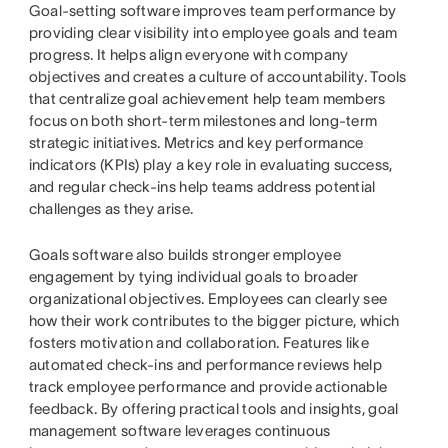
Goal-setting software improves team performance by
providing clear visibility into employee goals and team
progress. It helps align everyone with company
objectives and creates a culture of accountability. Tools
that centralize goal achievement help team members
focus on both short-term milestones and long-term
strategic initiatives. Metrics and key performance
indicators (KPIs) play a key role in evaluating success,
and regular check-ins help teams address potential
challenges as they arise.
Goals software also builds stronger employee
engagement by tying individual goals to broader
organizational objectives. Employees can clearly see
how their work contributes to the bigger picture, which
fosters motivation and collaboration. Features like
automated check-ins and performance reviews help
track employee performance and provide actionable
feedback. By offering practical tools and insights, goal
management software leverages continuous