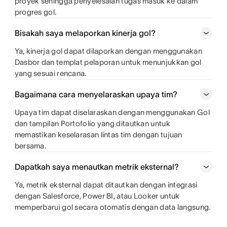
proyek sehingga penyelesaian tugas masuk ke dalam
progres gol.
Bisakah saya melaporkan kinerja gol?
Ya, kinerja gol dapat dilaporkan dengan menggunakan
Dasbor dan templat pelaporan untuk menunjukkan gol
yang sesuai rencana.
Bagaimana cara menyelaraskan upaya tim?
Upaya tim dapat diselaraskan dengan menggunakan Gol
dan tampilan Portofolio yang ditautkan untuk
memastikan keselarasan lintas tim dengan tujuan
bersama.
Dapatkah saya menautkan metrik eksternal?
Ya, metrik eksternal dapat ditautkan dengan integrasi
dengan Salesforce, Power BI, atau Looker untuk
memperbarui gol secara otomatis dengan data langsung.