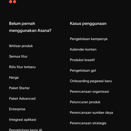
Asana
Home
Belum pernah
Kasus penggunaan
menggunakan Asana?
Pengelolaan kampanye
Ikhtisar produk
Kalender konten
Semua fitur
Produksi kreatif
Rilis fitur terbaru
Pengelolaan gol
Harga
Onboarding pegawai baru
Paket Starter
Perencanaan organisasi
Paket Advanced
Peluncuran produk
Enterprise
Perencanaan sumber daya
Integrasi aplikasi
Perencanaan strategis
Pengelolaan kerja AI