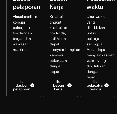
pelaporan
Kerja
waktu
Visualisasikan
Ketahui
Ukur waktu
kondisi
tingkat
yang
pekerjaan
kesibukan
dihabiskan
tim dengan
tim Anda,
untuk
bagan dan
jadi Anda
pekerjaan
wawasan
dapat
sehingga
real time.
menyeimbangkan
Anda dapat
kembali
mengalokasikan
pekerjaan
waktu yang
dengan
dibutuhkan
cepat.
dengan
tepat.
Lihat
Lihat
Lihat
dasbor
beban
pelacakan
pelaporan
kerja
waktu