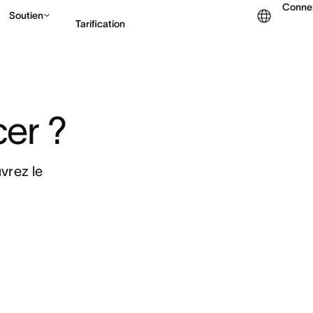
Conne
Soutien
Tarification
Contacter le service c
er ? 
rez le 