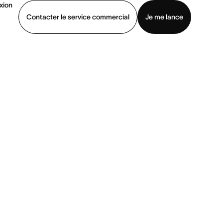
xion
Contacter le service commercial
Je me lance
ommercial
Voir une démo
Télécharger l’application