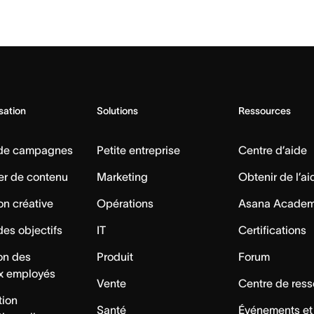
isation
Solutions
Ressources
 de campagnes
Petite entreprise
Centre d’aide
er de contenu
Marketing
Obtenir de l’ai
on créative
Opérations
Asana Acade
des objectifs
IT
Certifications
ion des
Produit
Forum
x employés
Vente
Centre de res
tion
Santé
Événements et