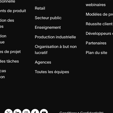
tionnelle
webinaires
Retail
ts de produit
Modèles de pr
Secteur public
tion des
Réussite client
es
Enseignement
Développeurs 
tion
Production industrielle
que
Partenaires
Organisation à but non
s de projet
lucratif
Plan du site
des tâches
Agences
 cas
Toutes les équipes
ion