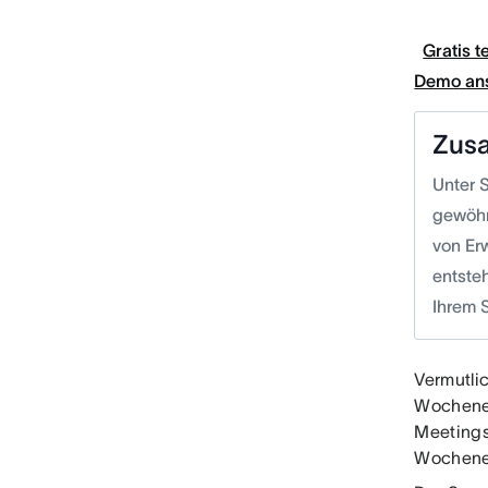
Gratis t
Demo an
Zus
Unter 
gewöhn
von Er
entste
Ihrem 
Vermutli
Wochenen
Meetings
Wochene