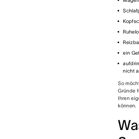
Magen
Schla
Kopfs
Ruhelo
Reizba
ein Ge
aufdri
nicht 
So möcht
Gründe f
Ihren ei
können.
Was