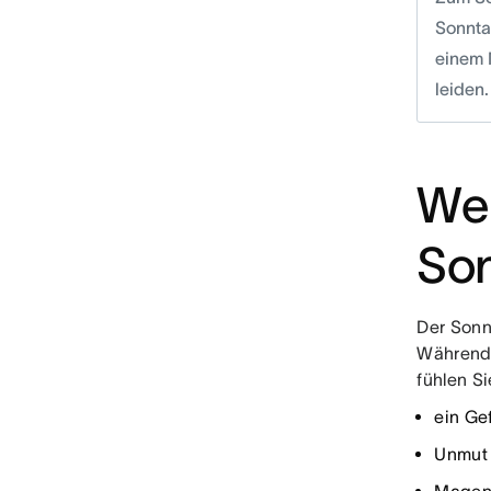
Sonnta
einem 
leiden.
We
So
Der Sonn
Während
fühlen S
ein Ge
Unmut 