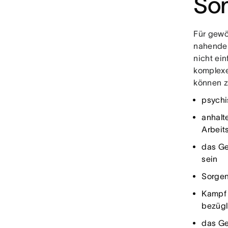
So
Für gewö
nahende 
nicht ei
komplexe
können z
psychi
anhalt
Arbei
das Ge
sein
Sorgen
Kampf
bezügl
das Ge