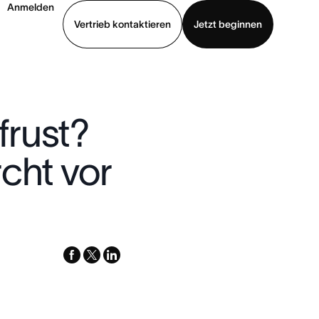
Anmelden
Vertrieb kontaktieren
Jetzt beginnen
Demo ansehen
App herunterladen
frust?
cht vor
facebook
x-
linkedin
twitter