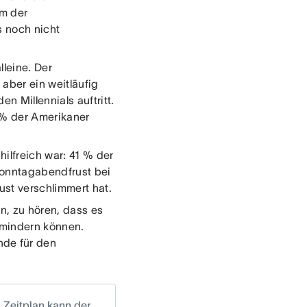
rm der
s noch nicht
leine. Der
 aber ein weitläufig
n Millennials auftritt.
% der Amerikaner
hilfreich war: 41 % der
Sonntagabendfrust bei
st verschlimmert hat.
n, zu hören, dass es
 mindern können.
nde für den
 Zeitplan kann der