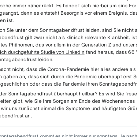
oche immer näher rückt. Es handelt sich hierbei um eine Fo
gsangst, denn es entsteht Besorgnis vor einem Ereignis, da
en ist.
h Sie unter dem Sonntagabendfrust leiden, sind Sie nicht al
endfrust gilt zwar nicht als klinisch relevante Krankheit, ist
es Phänomen, das vor allem in der Generation Z und unter de
lich durchgeführte Studie von LinkedIn
fand heraus, dass 66 
nntagabendfrust leiden.
scht nicht, dass die Corona-Pandemie hier alles andere als 
n gaben an, dass sich durch die Pandemie überhaupt erst 
ngeschlichen oder dass die Pandemie ihren Sonntagabendfru
 der Sonntagabendfrust überhaupt heilbar? Es wird Sie freue
eiten gibt, wie Sie Ihre Sorgen am Ende des Wochenendes
wir uns zunächst einmal die Symptome und häufigsten Grü
bendfrust an.
nntagabendfrust kommt es nicht immer nur sonntags. Je nach