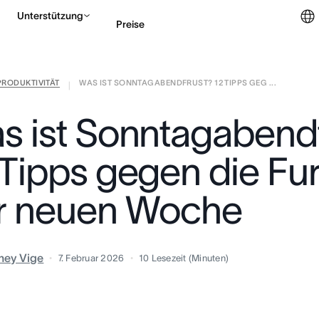
Unterstützung
Preise
PRODUKTIVITÄT
WAS IST SONNTAGABENDFRUST? 12 TIPPS GEG ...
Vertrieb kontaktieren
|
s ist Sonntagabend
 Tipps gegen die Fur
r neuen Woche
ney Vige
7. Februar 2026
10
Lesezeit (Minuten)