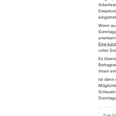
Arbeitsw
Erwartun
eingetret
Wenn auc
Sonntagab
anerkannt
Eine kürz
unter So
Es überra
Befragte
ihnen ei
Ist denn
Möglichk
Schauen 
Sonntaga
Zum So