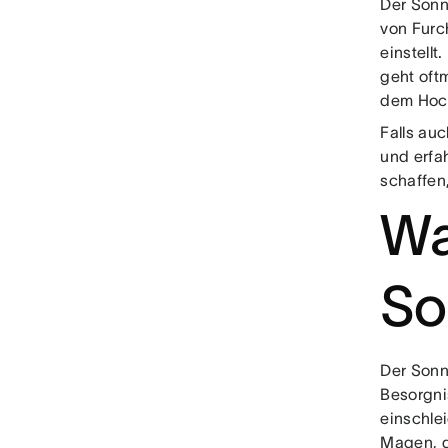
Der Sonn
von Furc
einstellt
geht oft
dem Hoc
Falls auc
und erfa
schaffen
Wa
So
Der Sonn
Besorgni
einschle
Magen, d