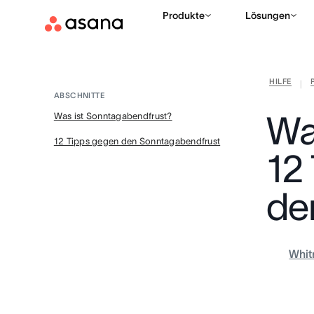
Produkte
Lösungen
HILFE
|
ABSCHNITTE
Wa
Was ist Sonntagabendfrust?
12 Tipps gegen den Sonntagabendfrust
12
de
Whit