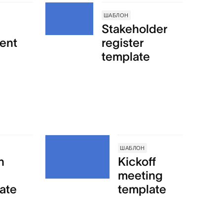
ШАБЛОН
Stakeholder
ent
register
template
ШАБЛОН
n
Kickoff
meeting
ate
template