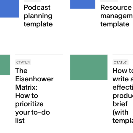
Podcast
Resource
planning
managem
template
template
СТАТЬЯ
СТАТЬЯ
The
How t
Eisenhower
write 
Matrix:
effect
How to
produ
prioritize
brief
your to-do
(with
list
templ