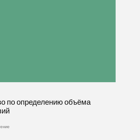
во по определению объёма
вий
тение