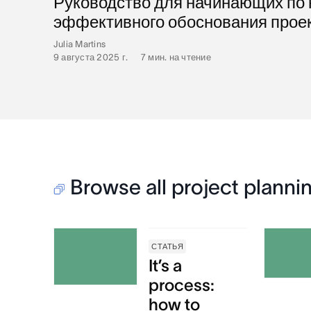
Руководство для начинающих по
эффективного обоснования прое
Julia Martins
9 августа 2025 г.
•
7
мин. на чтение
Browse all project planni
СТАТЬЯ
It’s a
process:
how to