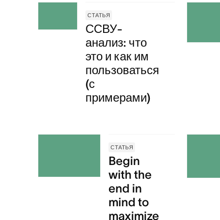
СТАТЬЯ
ССВУ-
анализ: что
это и как им
пользоваться
(с
примерами)
СТАТЬЯ
Begin
with the
end in
mind to
maximize