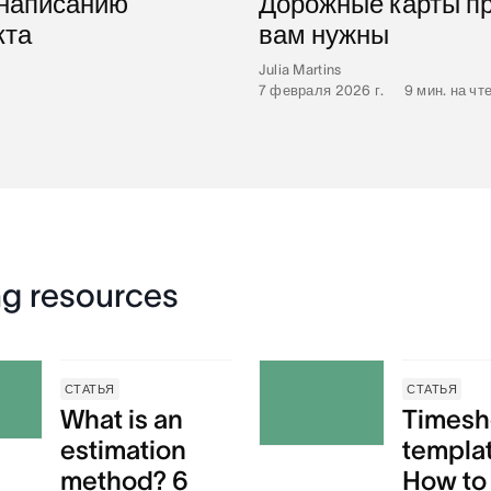
 написанию
Дорожные карты про
кта
вам нужны
Julia Martins
7 февраля 2026 г.
•
9
мин. на чт
ng resources
СТАТЬЯ
СТАТЬЯ
What is an
Timesh
estimation
templa
method? 6
How to