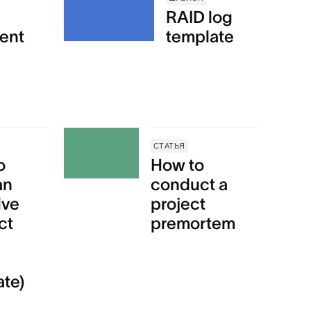
RAID log
ent
template
СТАТЬЯ
o
How to
an
conduct a
ive
project
ct
premortem
ate)