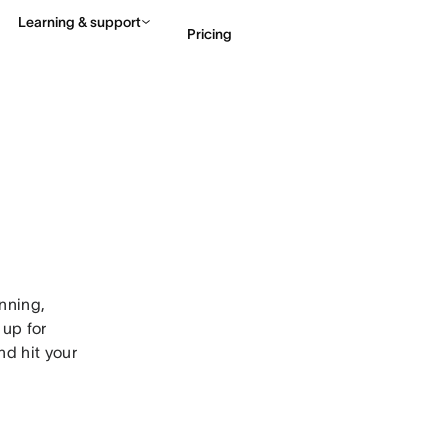
Learning & support
Pricing
Contact sales
View 
nning,
 up for
nd hit your