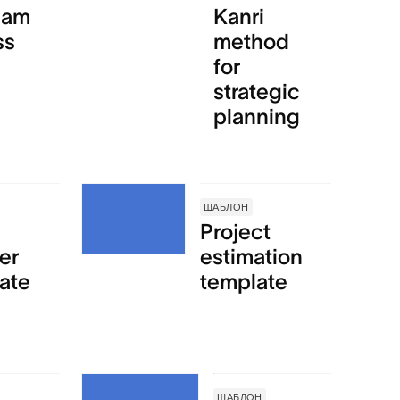
eam
Kanri
ss
method
for
strategic
planning
ШАБЛОН
Project
er
estimation
ate
template
ШАБЛОН