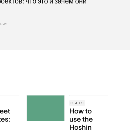
ектов: что это и зачем они
ение
СТАТЬЯ
eet
How to
tes:
use the
Hoshin