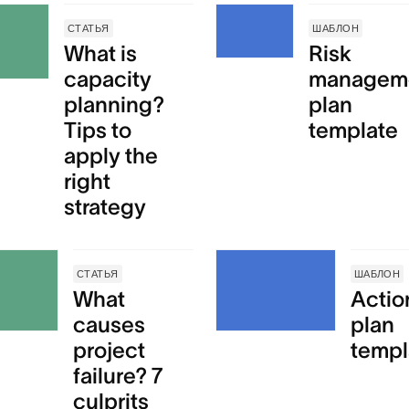
СТАТЬЯ
ШАБЛОН
What is
Risk
capacity
managem
planning?
plan
Tips to
template
apply the
right
strategy
СТАТЬЯ
ШАБЛОН
What
Actio
causes
plan
project
templ
failure? 7
culprits