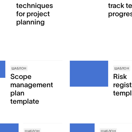
techniques
track t
for project
progre
planning
ШАБЛОН
ШАБЛОН
Scope
Risk
management
regist
plan
templ
template
ШАБЛОН
ШАБЛОН